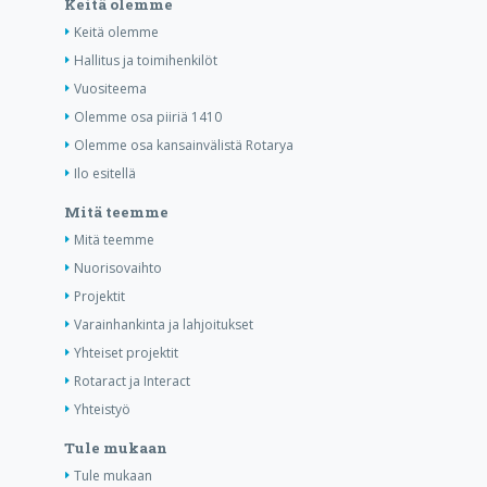
Keitä olemme
Keitä olemme
Hallitus ja toimihenkilöt
Vuositeema
Olemme osa piiriä 1410
Olemme osa kansainvälistä Rotarya
Ilo esitellä
Mitä teemme
Mitä teemme
Nuorisovaihto
Projektit
Varainhankinta ja lahjoitukset
Yhteiset projektit
Rotaract ja Interact
Yhteistyö
Tule mukaan
Tule mukaan