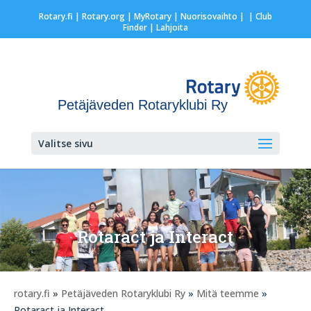
Rotary.fi
|
Rotary.org
|
MyRotary |
Nuorisovaihto
|
| Club
Finder
| Lahjoita
Petäjäveden Rotaryklubi Ry
Valitse sivu
Rotaract ja Interact
rotary.fi
»
Petäjäveden Rotaryklubi Ry
»
Mitä teemme
»
Rotaract ja Interact