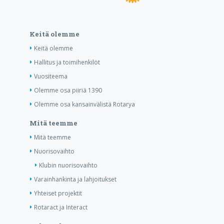
Keitä olemme
Keitä olemme
Hallitus ja toimihenkilöt
Vuositeema
Olemme osa piiriä 1390
Olemme osa kansainvälistä Rotarya
Mitä teemme
Mitä teemme
Nuorisovaihto
Klubin nuorisovaihto
Varainhankinta ja lahjoitukset
Yhteiset projektit
Rotaract ja Interact