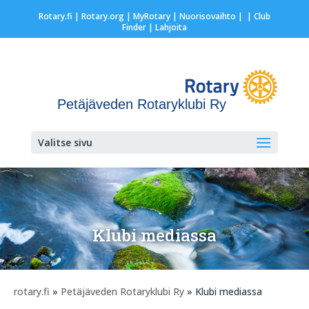
Rotary.fi
|
Rotary.org
|
MyRotary |
Nuorisovaihto
|
| Club
Finder
| Lahjoita
Petäjäveden Rotaryklubi Ry
Valitse sivu
Klubi mediassa
rotary.fi
»
Petäjäveden Rotaryklubi Ry
» Klubi mediassa