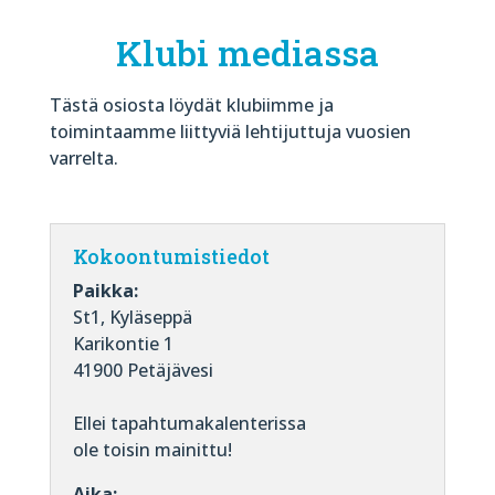
Klubi mediassa
Tästä osiosta löydät klubiimme ja
toimintaamme liittyviä lehtijuttuja vuosien
varrelta.
Kokoontumistiedot
Paikka:
St1, Kyläseppä
Karikontie 1
41900 Petäjävesi
Ellei tapahtumakalenterissa
ole toisin mainittu!
Aika: