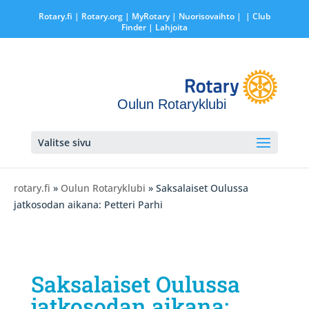
Rotary.fi
|
Rotary.org
|
MyRotary |
Nuorisovaihto
|
| Club
Finder
| Lahjoita
Oulun Rotaryklubi
Valitse sivu
rotary.fi
»
Oulun Rotaryklubi
» Saksalaiset Oulussa
jatkosodan aikana: Petteri Parhi
Saksalaiset Oulussa
jatkosodan aikana: