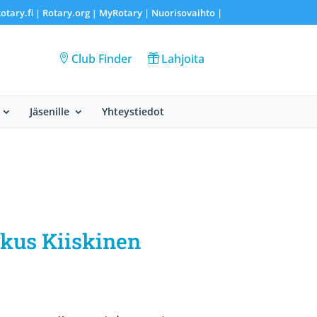
otary.fi
Rotary.org
MyRotary |
Nuorisovaihto
|
|
|
Club Finder
Lahjoita
Jäsenille
Yhteystiedot
rkus Kiiskinen