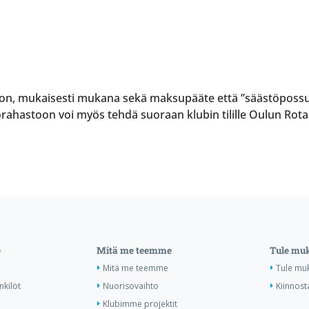
 mukaisesti mukana sekä maksupääte että ”säästöpossu”, jo
orahastoon voi myös tehdä suoraan klubin tilille Oulun Ro
e
Mitä me teemme
Tule mu
Mitä me teemme
Tule mu
nkilöt
Nuorisovaihto
Kiinnost
Klubimme projektit