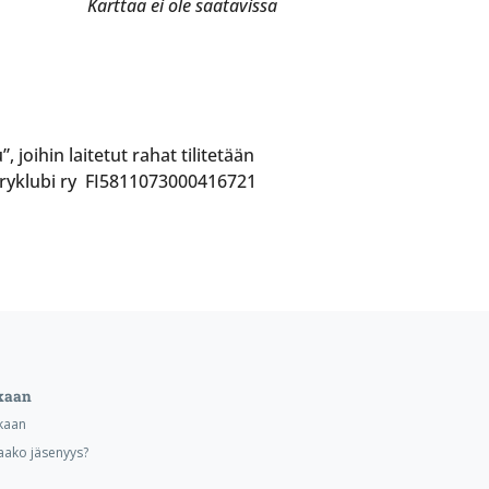
Karttaa ei ole saatavissa
ihin laitetut rahat tilitetään
taryklubi ry FI5811073000416721
kaan
kaan
aako jäsenyys?