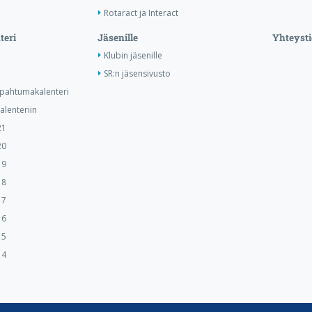
Rotaract ja Interact
teri
Jäsenille
Yhteysti
Klubin jäsenille
SR:n jäsensivusto
tapahtumakalenteri
lenteriin
21
20
19
18
17
16
15
14