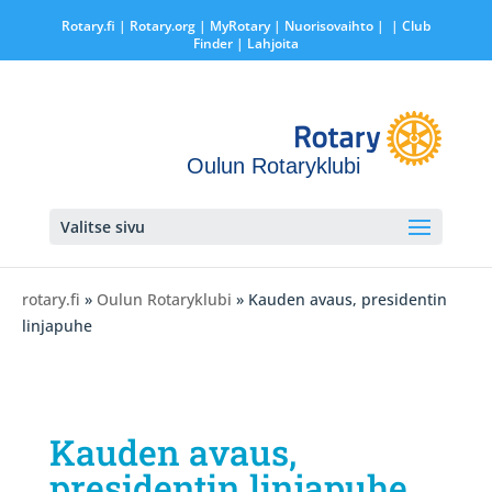
Rotary.fi
|
Rotary.org
|
MyRotary |
Nuorisovaihto
|
| Club
Finder
| Lahjoita
Oulun Rotaryklubi
Valitse sivu
rotary.fi
»
Oulun Rotaryklubi
» Kauden avaus, presidentin
linjapuhe
Kauden avaus,
presidentin linjapuhe