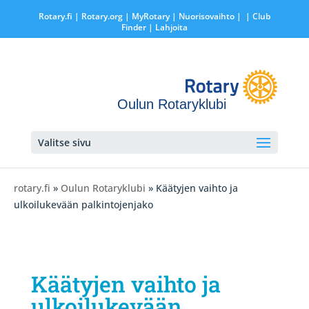
Rotary.fi
|
Rotary.org
|
MyRotary |
Nuorisovaihto
|
| Club
Finder
| Lahjoita
Oulun Rotaryklubi
Valitse sivu
rotary.fi
»
Oulun Rotaryklubi
» Käätyjen vaihto ja
ulkoilukevään palkintojenjako
Käätyjen vaihto ja
ulkoilukevään