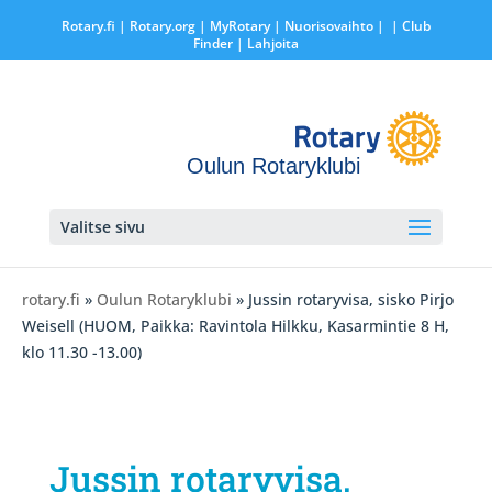
Rotary.fi
|
Rotary.org
|
MyRotary |
Nuorisovaihto
|
| Club
Finder
| Lahjoita
Oulun Rotaryklubi
Valitse sivu
rotary.fi
»
Oulun Rotaryklubi
» Jussin rotaryvisa, sisko Pirjo
Weisell (HUOM, Paikka: Ravintola Hilkku, Kasarmintie 8 H,
klo 11.30 -13.00)
Jussin rotaryvisa,