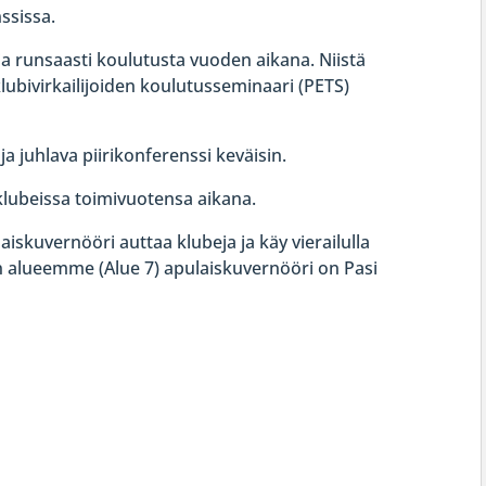
ssissa.
a ja runsaasti koulutusta vuoden aikana. Niistä
klubivirkailijoiden koulutusseminaari (PETS)
ja juhlava piirikonferenssi keväisin.
ä klubeissa toimivuotensa aikana.
ulaiskuvernööri auttaa klubeja ja käy vierailulla
alueemme (Alue 7) apulaiskuvernööri on Pasi