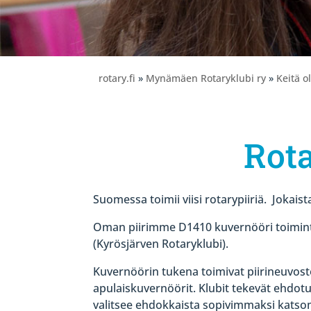
rotary.fi
»
Mynämäen Rotaryklubi ry
»
Keitä 
Rota
Suomessa toimii viisi rotarypiiriä. Jokaista
Oman piirimme D1410 kuvernööri toimint
(Kyrösjärven Rotaryklubi).
Kuvernöörin tukena toimivat piirineuvosto
apulaiskuvernöörit. Klubit tekevät ehdot
valitsee ehdokkaista sopivimmaksi katso