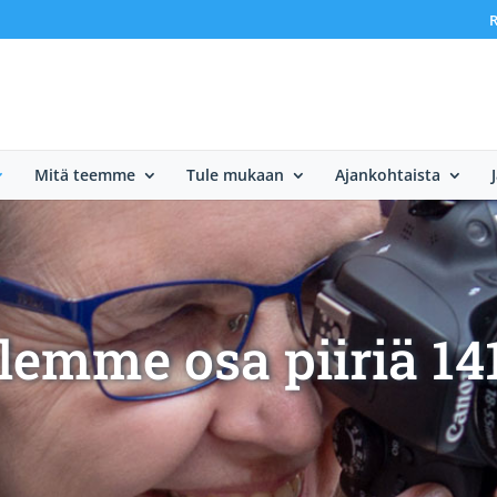
R
Mitä teemme
Tule mukaan
Ajankohtaista
lemme osa piiriä 14