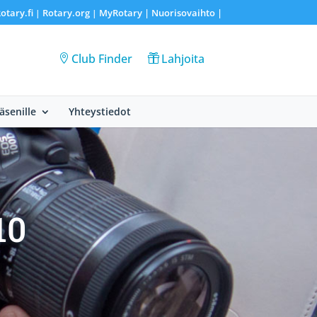
otary.fi
Rotary.org
MyRotary |
Nuorisovaihto
|
|
|
Club Finder
Lahjoita
Jäsenille
Yhteystiedot
10