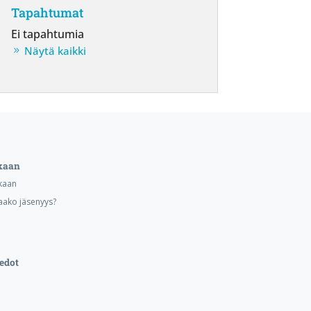
Tapahtumat
Ei tapahtumia
Näytä kaikki
kaan
kaan
aako jäsenyys?
edot