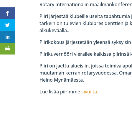
Rotary Internationalin maailmankonferen
Piiri järjestää klubeille useita tapahtumi
tärkein on tulevien klubipresidenttien ja 
alkukeväällä..
Piirikokous järjestetään yleensä syksyisin 
Piirikuvernööri vierailee kaikissa piirins
Piiri on jaettu alueisiin, joissa toimiva ap
muutaman kerran rotaryvuodessa. Oman 
Heino Mynämäestä.
Lue lisää piirimme
sivuilta.