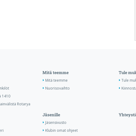
Mitä teemme
Tule mu
Mitä teemme
Tule mu
nkilöt
Nuorisovaihto
Kiinnost
ä 1410
invälistä Rotarya
Jäsenille
Yhteysti
Jäsensivusto
ri
Klubin omat ohjeet