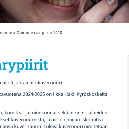
olemme
» Olemme osa piiriä 1410
rypiirit
 piiriä johtaa piirikuvernööri.
avuotena 2024-2025 on Ilkka Häkli Kyröskoskelta
, komiteat ja toimikunnat sekä piirin eri alueiden
ukset kuvernööreistä, ja piirin nimeämiskomitea
mansa kuvernöörin. Tuleva kuvernööri nimitetään