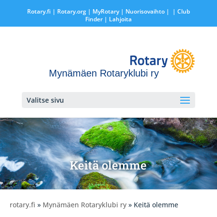
Rotary.fi
|
Rotary.org
|
MyRotary |
Nuorisovaihto
|
| Club
Finder
| Lahjoita
Mynämäen Rotaryklubi ry
Valitse sivu
Keitä olemme
rotary.fi
»
Mynämäen Rotaryklubi ry
» Keitä olemme