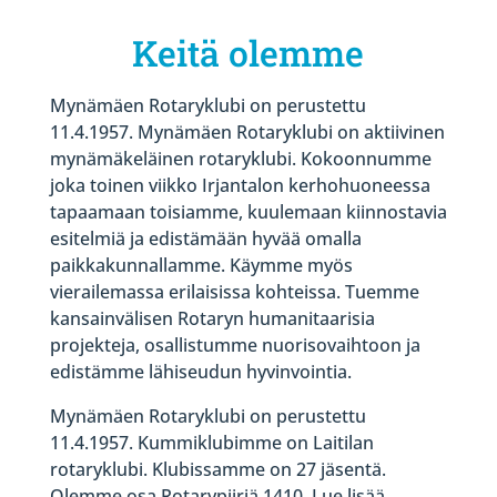
Keitä olemme
Mynämäen Rotaryklubi on perustettu
11.4.1957. Mynämäen Rotaryklubi on aktiivinen
mynämäkeläinen rotaryklubi. Kokoonnumme
joka toinen viikko Irjantalon kerhohuoneessa
tapaamaan toisiamme, kuulemaan kiinnostavia
esitelmiä ja edistämään hyvää omalla
paikkakunnallamme. Käymme myös
vierailemassa erilaisissa kohteissa. Tuemme
kansainvälisen Rotaryn humanitaarisia
projekteja, osallistumme nuorisovaihtoon ja
edistämme lähiseudun hyvinvointia.
Mynämäen Rotaryklubi on perustettu
11.4.1957. Kummiklubimme on Laitilan
rotaryklubi. Klubissamme on 27 jäsentä.
Olemme osa Rotarypiiriä 1410. Lue lisää