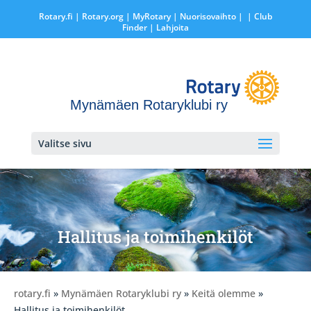
Rotary.fi
|
Rotary.org
|
MyRotary |
Nuorisovaihto
|
| Club
Finder
| Lahjoita
Mynämäen Rotaryklubi ry
Valitse sivu
Hallitus ja toimihenkilöt
rotary.fi
»
Mynämäen Rotaryklubi ry
»
Keitä olemme
»
Hallitus ja toimihenkilöt