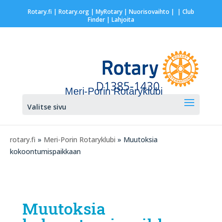
Rotary.fi
|
Rotary.org
|
MyRotary |
Nuorisovaihto
|
| Club
Finder
| Lahjoita
Meri-Porin Rotaryklubi
Valitse sivu
rotary.fi
»
Meri-Porin Rotaryklubi
» Muutoksia
kokoontumispaikkaan
Muutoksia