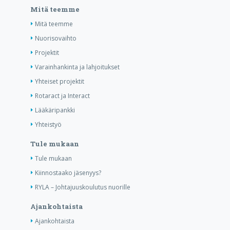
Mitä teemme
Mitä teemme
Nuorisovaihto
Projektit
Varainhankinta ja lahjoitukset
Yhteiset projektit
Rotaract ja Interact
Lääkäripankki
Yhteistyö
Tule mukaan
Tule mukaan
Kiinnostaako jäsenyys?
RYLA – Johtajuuskoulutus nuorille
Ajankohtaista
Ajankohtaista