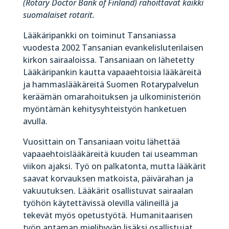
(Rotary Doctor Bank of Finland) rahoittavat kaikki
suomalaiset rotarit.
Lääkäripankki on toiminut Tansaniassa
vuodesta 2002 Tansanian evankelisluterilaisen
kirkon sairaaloissa. Tansaniaan on lähetetty
Lääkäripankin kautta vapaaehtoisia lääkäreitä
ja hammaslääkäreitä Suomen Rotarypalvelun
keräämän omarahoituksen ja ulkoministeriön
myöntämän kehitysyhteistyön hanketuen
avulla.
Vuosittain on Tansaniaan voitu lähettää
vapaaehtoislääkäreitä kuuden tai useamman
viikon ajaksi. Työ on palkatonta, mutta lääkärit
saavat korvauksen matkoista, päivärahan ja
vakuutuksen. Lääkärit osallistuvat sairaalan
työhön käytettävissä olevilla välineillä ja
tekevät myös opetustyötä. Humanitaarisen
työn antaman mielihyvän lisäksi osallistujat