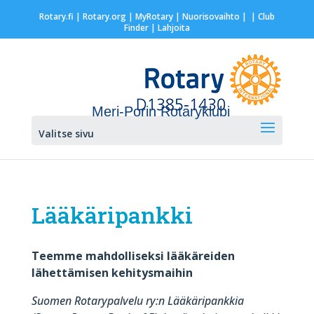
Rotary.fi
|
Rotary.org
|
MyRotary |
Nuorisovaihto
|
| Club
Finder
| Lahjoita
Meri-Porin Rotaryklubi
rotary.fi
»
Meri-Porin Rotaryklubi
»
Mitä teemme
»
Valitse sivu
Lääkäripankki
Lääkäripankki
Teemme mahdolliseksi lääkäreiden
lähettämisen kehitysmaihin
Suomen Rotarypalvelu ry:n Lääkäripankkia