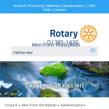
Rotary.fi
|
Rotary.org
|
MyRotary |
Nuorisovaihto
|
| Club
Finder
| Lahjoita
Meri-Porin Rotaryklubi
Valitse sivu
Tapahtumakalenteri
rotary.fi
»
Meri-Porin Rotaryklubi
»
Ajankohtaista
»