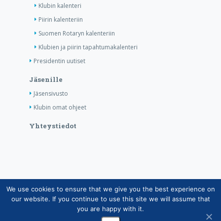
Klubin kalenteri
Piirin kalenteriin
Suomen Rotaryn kalenteriin
Klubien ja piirin tapahtumakalenteri
Presidentin uutiset
Jäsenille
Jäsensivusto
Klubin omat ohjeet
Yhteystiedot
We use cookies to ensure that we give you the best experience on
Copyright © Suomen Rotarypalvelu ry 2026 |
our website. If you continue to use this site we will assume that
Jäsentietojärjestelmän tietosuojaseloste
|
Henkilötietojen
you are happy with it.
käsittely Rotarytoiminnassa