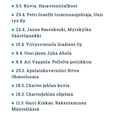
6.5. Kuvia: Haravointitalkoot
29.4. Petri Graeffe toiminnanjohtaja, Uusi
työ Ry
22.4. Janne Rautakoski, Myrskylän
Säästöpankki
15.4. Yritysvierailu Gradient Oy
8.4. Uusi jäsen Juha Ahola
8.4. Ari Vappula: Pellolta putiikkiin
25.3. Apulaiskuvernööri Ritva
Ohmerluoma
18.3. Charter juhlan kuvia
18.3. Charterjuhlan ohjelma
11.3. Harri Krakau: Rakentaminen
Mäntsälässä