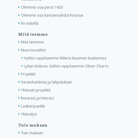
Olemme osa piiriä 1420
Olemme osa kansainvälistä Rotarya
Ilo esitellä
Mitä teemme
Mitä teemme
Nuorisovaihto
Vaihto-oppilaamme Milena Kuisman kuulumisia
Lyhyt elokuva: Vaihto-oppilaamme Oliver Charro
Projektit
Varainhankinta ja lahjoitukset
Yhteiset projektit
Rotaract ja Interact
Lääkäripankki
Yhteistyö
Tule mukaan
Tule mukaan