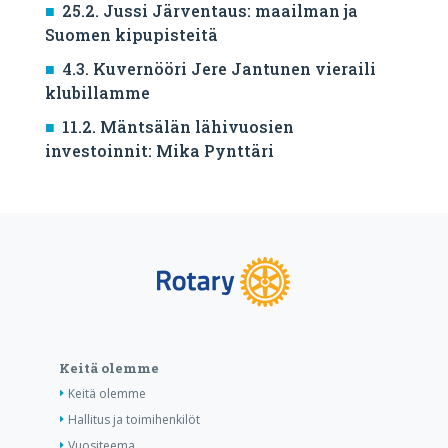
25.2. Jussi Järventaus: maailman ja
Suomen kipupisteitä
4.3. Kuvernööri Jere Jantunen vieraili
klubillamme
11.2. Mäntsälän lähivuosien
investoinnit: Mika Pynttäri
Keitä olemme
Keitä olemme
Hallitus ja toimihenkilöt
Vuositeema