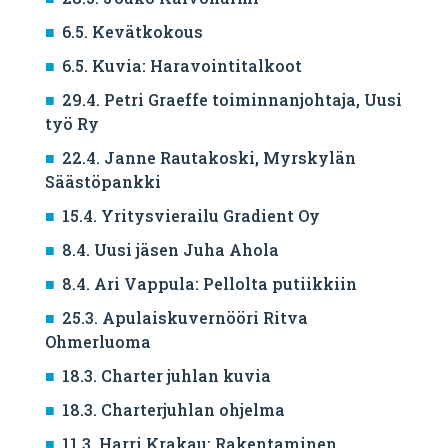
6.5. Kevätkokous
6.5. Kuvia: Haravointitalkoot
29.4. Petri Graeffe toiminnanjohtaja, Uusi
työ Ry
22.4. Janne Rautakoski, Myrskylän
Säästöpankki
15.4. Yritysvierailu Gradient Oy
8.4. Uusi jäsen Juha Ahola
8.4. Ari Vappula: Pellolta putiikkiin
25.3. Apulaiskuvernööri Ritva
Ohmerluoma
18.3. Charter juhlan kuvia
18.3. Charterjuhlan ohjelma
11.3. Harri Krakau: Rakentaminen