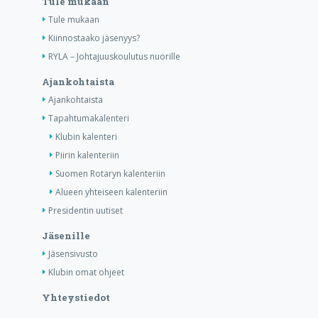
Tule mukaan
Tule mukaan
Kiinnostaako jäsenyys?
RYLA – Johtajuuskoulutus nuorille
Ajankohtaista
Ajankohtaista
Tapahtumakalenteri
Klubin kalenteri
Piirin kalenteriin
Suomen Rotaryn kalenteriin
Alueen yhteiseen kalenteriin
Presidentin uutiset
Jäsenille
Jäsensivusto
Klubin omat ohjeet
Yhteystiedot