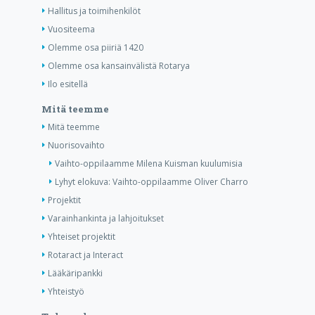
Hallitus ja toimihenkilöt
Vuositeema
Olemme osa piiriä 1420
Olemme osa kansainvälistä Rotarya
Ilo esitellä
Mitä teemme
Mitä teemme
Nuorisovaihto
Vaihto-oppilaamme Milena Kuisman kuulumisia
Lyhyt elokuva: Vaihto-oppilaamme Oliver Charro
Projektit
Varainhankinta ja lahjoitukset
Yhteiset projektit
Rotaract ja Interact
Lääkäripankki
Yhteistyö