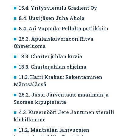
15.4. Yritysvierailu Gradient Oy
8.4. Uusi jäsen Juha Ahola
8.4. Ari Vappula: Pellolta putiikkiin
25.3. Apulaiskuvernööri Ritva
Ohmerluoma
18.3. Charter juhlan kuvia
18.3. Charterjuhlan ohjelma
11.3. Harri Krakau: Rakentaminen
Mäntsälässä
25.2. Jussi Järventaus: maailman ja
Suomen kipupisteitä
4.3. Kuvernööri Jere Jantunen vieraili
klubillamme
11.2. Mäntsälän lähivuosien