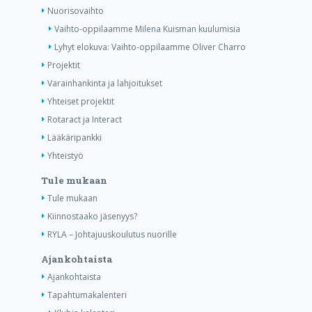
Nuorisovaihto
Vaihto-oppilaamme Milena Kuisman kuulumisia
Lyhyt elokuva: Vaihto-oppilaamme Oliver Charro
Projektit
Varainhankinta ja lahjoitukset
Yhteiset projektit
Rotaract ja Interact
Lääkäripankki
Yhteistyö
Tule mukaan
Tule mukaan
Kiinnostaako jäsenyys?
RYLA – Johtajuuskoulutus nuorille
Ajankohtaista
Ajankohtaista
Tapahtumakalenteri