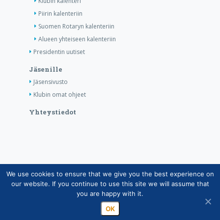
Klubin kalenteri
Piirin kalenteriin
Suomen Rotaryn kalenteriin
Alueen yhteiseen kalenteriin
Presidentin uutiset
Jäsenille
Jäsensivusto
Klubin omat ohjeet
Yhteystiedot
We use cookies to ensure that we give you the best experience on
Copyright © Suomen Rotarypalvelu ry 2026 |
our website. If you continue to use this site we will assume that
Jäsentietojärjestelmän tietosuojaseloste
|
Henkilötietojen
you are happy with it.
käsittely Rotarytoiminnassa
OK