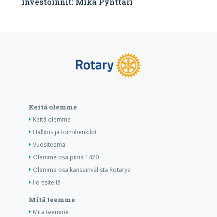
investoinnit: Mika Pynttäri
Keitä olemme
Keitä olemme
Hallitus ja toimihenkilöt
Vuositeema
Olemme osa piiriä 1420
Olemme osa kansainvälistä Rotarya
Ilo esitellä
Mitä teemme
Mitä teemme