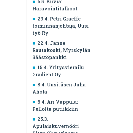
6.5. Kuvia:
Haravointitalkoot
29.4. Petri Graeffe
toiminnanjohtaja, Uusi
työ Ry
22.4. Janne
Rautakoski, Myrskylän
Säästöpankki
15.4. Yritysvierailu
Gradient Oy
8.4. Uusi jäsen Juha
Ahola
8.4. Ari Vappula:
Pellolta putiikkiin
25.3.
Apulaiskuvernööri