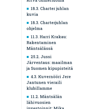
Ritva Ohmerluoma
18.3. Charter juhlan
kuvia
18.3. Charterjuhlan
ohjelma
11.3. Harri Krakau:
Rakentaminen
Mäntsälässä
25.2. Jussi
Järventaus: maailman
ja Suomen kipupisteitä
4.3. Kuvernööri Jere
Jantunen vieraili
klubillamme
11.2. Mäntsälän
lähivuosien
investoinnit: Mika