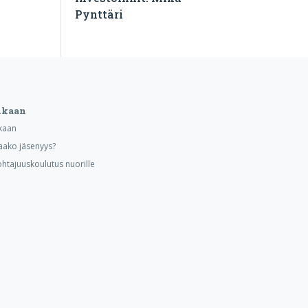
Pynttäri
ukaan
kaan
aako jäsenyys?
ohtajuuskoulutus nuorille