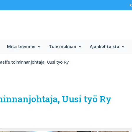
R
Mitä teemme
Tule mukaan
Ajankohtaista
raeffe toiminnanjohtaja, Uusi työ Ry
iminnanjohtaja, Uusi työ Ry