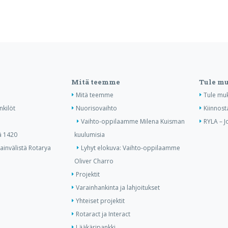
Mitä teemme
Tule m
Mitä teemme
Tule mu
nkilöt
Nuorisovaihto
Kiinnost
Vaihto-oppilaamme Milena Kuisman
RYLA – J
ä 1420
kuulumisia
invälistä Rotarya
Lyhyt elokuva: Vaihto-oppilaamme
Oliver Charro
Projektit
Varainhankinta ja lahjoitukset
Yhteiset projektit
Rotaract ja Interact
Lääkäripankki