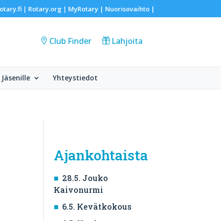
otary.fi
Rotary.org
MyRotary |
Nuorisovaihto
|
|
|
Club Finder
Lahjoita
Jäsenille
Yhteystiedot
Ajankohtaista
28.5. Jouko
Kaivonurmi
6.5. Kevätkokous