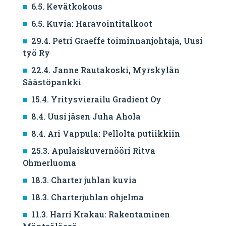
6.5. Kevätkokous
6.5. Kuvia: Haravointitalkoot
29.4. Petri Graeffe toiminnanjohtaja, Uusi
työ Ry
22.4. Janne Rautakoski, Myrskylän
Säästöpankki
15.4. Yritysvierailu Gradient Oy
8.4. Uusi jäsen Juha Ahola
8.4. Ari Vappula: Pellolta putiikkiin
25.3. Apulaiskuvernööri Ritva
Ohmerluoma
18.3. Charter juhlan kuvia
18.3. Charterjuhlan ohjelma
11.3. Harri Krakau: Rakentaminen