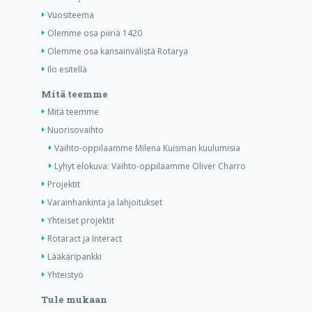
Vuositeema
Olemme osa piiriä 1420
Olemme osa kansainvälistä Rotarya
Ilo esitellä
Mitä teemme
Mitä teemme
Nuorisovaihto
Vaihto-oppilaamme Milena Kuisman kuulumisia
Lyhyt elokuva: Vaihto-oppilaamme Oliver Charro
Projektit
Varainhankinta ja lahjoitukset
Yhteiset projektit
Rotaract ja Interact
Lääkäripankki
Yhteistyö
Tule mukaan