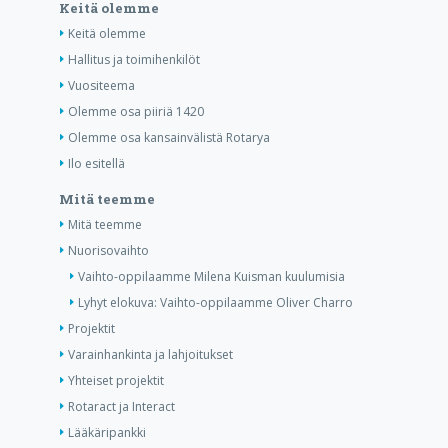
Keitä olemme
Keitä olemme
Hallitus ja toimihenkilöt
Vuositeema
Olemme osa piiriä 1420
Olemme osa kansainvälistä Rotarya
Ilo esitellä
Mitä teemme
Mitä teemme
Nuorisovaihto
Vaihto-oppilaamme Milena Kuisman kuulumisia
Lyhyt elokuva: Vaihto-oppilaamme Oliver Charro
Projektit
Varainhankinta ja lahjoitukset
Yhteiset projektit
Rotaract ja Interact
Lääkäripankki