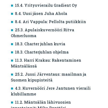
15.4. Yritysvierailu Gradient Oy
8.4. Uusi jäsen Juha Ahola
8.4. Ari Vappula: Pellolta putiikkiin
25.3. Apulaiskuvernööri Ritva
Ohmerluoma
18.3. Charter juhlan kuvia
18.3. Charterjuhlan ohjelma
11.3. Harri Krakau: Rakentaminen
Mäntsälässä
25.2. Jussi Järventaus: maailman ja
Suomen kipupisteitä
4.3. Kuvernööri Jere Jantunen vieraili
klubillamme
11.2. Mäntsälän lähivuosien
investoinnit: Mika Pynttäri