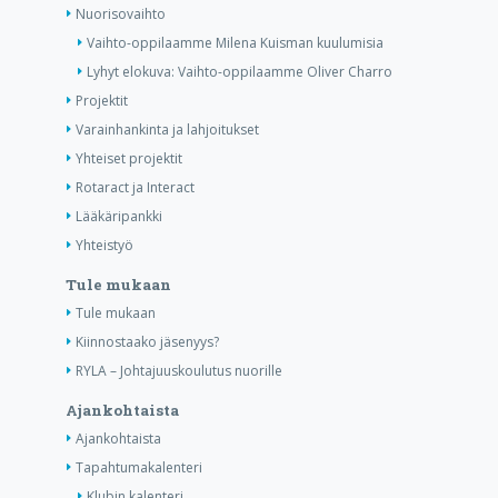
Nuorisovaihto
Vaihto-oppilaamme Milena Kuisman kuulumisia
Lyhyt elokuva: Vaihto-oppilaamme Oliver Charro
Projektit
Varainhankinta ja lahjoitukset
Yhteiset projektit
Rotaract ja Interact
Lääkäripankki
Yhteistyö
Tule mukaan
Tule mukaan
Kiinnostaako jäsenyys?
RYLA – Johtajuuskoulutus nuorille
Ajankohtaista
Ajankohtaista
Tapahtumakalenteri
Klubin kalenteri