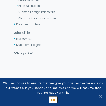
Piirin kalenteriin
Suomen Rotaryn kalenteriin
Alueen yhteiseen kalenteriin
Presidentin uutiset
Jäsenille
Jäsensivusto
Klubin omat ohjeet
Yhteystiedot
We use cookies to ensure that we give you the best experience on
Copyright © Suomen Rotarypalvelu ry 2026 |
our website. If you continue to use this site we will assume that
Jäsentietojärjestelmän tietosuojaseloste
|
Henkilötietojen
you are happy with it.
käsittely Rotarytoiminnassa
OK