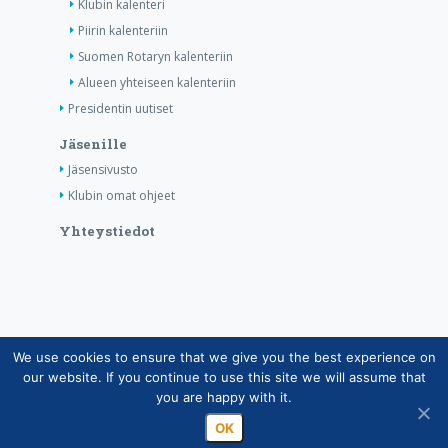
Klubin kalenteri
Piirin kalenteriin
Suomen Rotaryn kalenteriin
Alueen yhteiseen kalenteriin
Presidentin uutiset
Jäsenille
Jäsensivusto
Klubin omat ohjeet
Yhteystiedot
We use cookies to ensure that we give you the best experience on
Copyright © Suomen Rotarypalvelu ry 2026 |
our website. If you continue to use this site we will assume that
Jäsentietojärjestelmän tietosuojaseloste
|
Henkilötietojen
you are happy with it.
käsittely Rotarytoiminnassa
OK