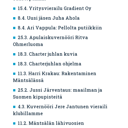
15.4. Yritysvierailu Gradient Oy
8.4. Uusi jäsen Juha Ahola
8.4. Ari Vappula: Pellolta putiikkiin
25.3. Apulaiskuvernööri Ritva
Ohmerluoma
18.3. Charter juhlan kuvia
18.3. Charterjuhlan ohjelma
11.3. Harri Krakau: Rakentaminen
Mäntsälässä
25.2. Jussi Järventaus: maailman ja
Suomen kipupisteitä
4.3. Kuvernööri Jere Jantunen vieraili
klubillamme
11.2. Mäntsälän lähivuosien