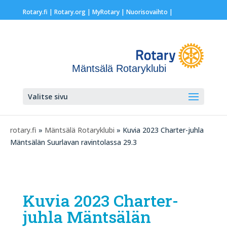
Rotary.fi
|
Rotary.org
|
MyRotary |
Nuorisovaihto
|
Mäntsälä Rotaryklubi
Valitse sivu
rotary.fi
»
Mäntsälä Rotaryklubi
» Kuvia 2023 Charter-juhla
Mäntsälän Suurlavan ravintolassa 29.3
Kuvia 2023 Charter-
juhla Mäntsälän