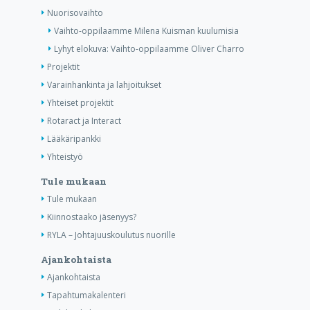
Nuorisovaihto
Vaihto-oppilaamme Milena Kuisman kuulumisia
Lyhyt elokuva: Vaihto-oppilaamme Oliver Charro
Projektit
Varainhankinta ja lahjoitukset
Yhteiset projektit
Rotaract ja Interact
Lääkäripankki
Yhteistyö
Tule mukaan
Tule mukaan
Kiinnostaako jäsenyys?
RYLA – Johtajuuskoulutus nuorille
Ajankohtaista
Ajankohtaista
Tapahtumakalenteri