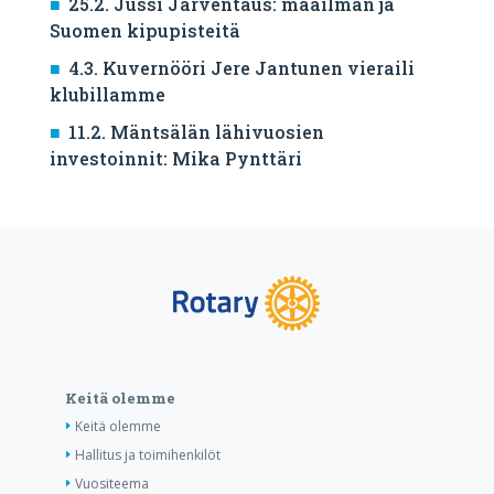
25.2. Jussi Järventaus: maailman ja
Suomen kipupisteitä
4.3. Kuvernööri Jere Jantunen vieraili
klubillamme
11.2. Mäntsälän lähivuosien
investoinnit: Mika Pynttäri
Keitä olemme
Keitä olemme
Hallitus ja toimihenkilöt
Vuositeema