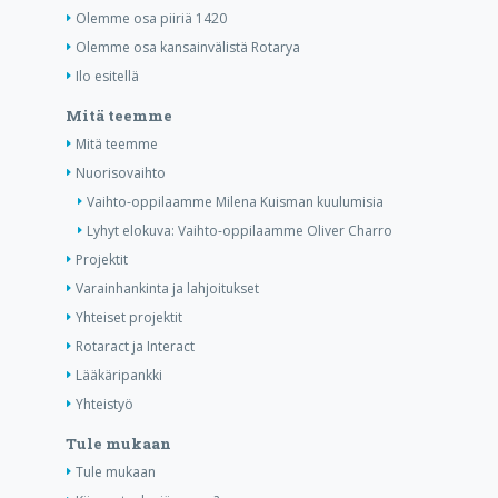
Olemme osa piiriä 1420
Olemme osa kansainvälistä Rotarya
Ilo esitellä
Mitä teemme
Mitä teemme
Nuorisovaihto
Vaihto-oppilaamme Milena Kuisman kuulumisia
Lyhyt elokuva: Vaihto-oppilaamme Oliver Charro
Projektit
Varainhankinta ja lahjoitukset
Yhteiset projektit
Rotaract ja Interact
Lääkäripankki
Yhteistyö
Tule mukaan
Tule mukaan