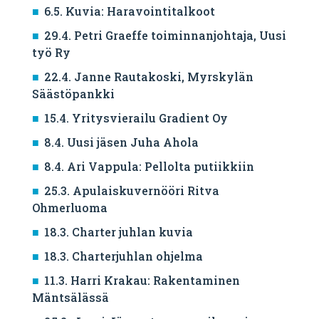
6.5. Kuvia: Haravointitalkoot
29.4. Petri Graeffe toiminnanjohtaja, Uusi
työ Ry
22.4. Janne Rautakoski, Myrskylän
Säästöpankki
15.4. Yritysvierailu Gradient Oy
8.4. Uusi jäsen Juha Ahola
8.4. Ari Vappula: Pellolta putiikkiin
25.3. Apulaiskuvernööri Ritva
Ohmerluoma
18.3. Charter juhlan kuvia
18.3. Charterjuhlan ohjelma
11.3. Harri Krakau: Rakentaminen
Mäntsälässä