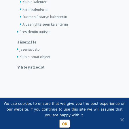
Klubin kalenteri
Piirin kalenteriin
Suomen Rotaryn kalenteriin
Alueen yhteiseen kalenteriin
Presidentin uutiset
Jäsenille
Jäsensivusto
Klubin omat ohjeet
Yhteystiedot
We use cookies to ensure that we give you the best experience on
Copyright © Suomen Rotarypalvelu ry 2026 |
our website. If you continue to use this site we will assume that
Jäsentietojärjestelmän tietosuojaseloste
|
Henkilötietojen
you are happy with it.
käsittely Rotarytoiminnassa
OK