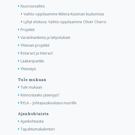
Nuorisovaihto
Vaihto-oppilaamme Milena Kuisman kuulumisia
Lyhyt elokuva: Vaihto-oppilaamme Oliver Charro
Projektit
Varainhankinta ja lahjoitukset
Yhteiset projektit
Rotaract ja Interact
Lääkäripankki
Yhteistyö
Tule mukaan
Tule mukaan
Kiinnostaako jäsenyys?
RYLA – Johtajuuskoulutus nuorille
Ajankohtaista
Ajankohtaista
Tapahtumakalenteri