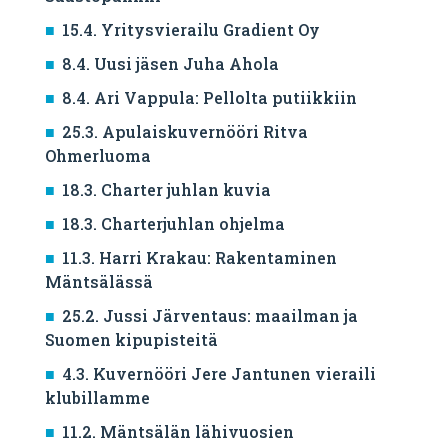
15.4. Yritysvierailu Gradient Oy
8.4. Uusi jäsen Juha Ahola
8.4. Ari Vappula: Pellolta putiikkiin
25.3. Apulaiskuvernööri Ritva
Ohmerluoma
18.3. Charter juhlan kuvia
18.3. Charterjuhlan ohjelma
11.3. Harri Krakau: Rakentaminen
Mäntsälässä
25.2. Jussi Järventaus: maailman ja
Suomen kipupisteitä
4.3. Kuvernööri Jere Jantunen vieraili
klubillamme
11.2. Mäntsälän lähivuosien