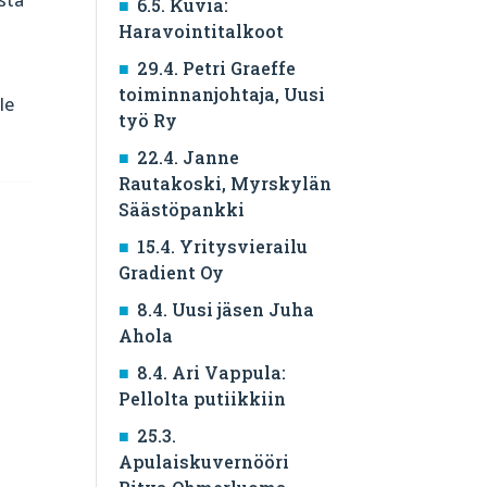
6.5. Kuvia:
Haravointitalkoot
n
29.4. Petri Graeffe
toiminnanjohtaja, Uusi
le
työ Ry
22.4. Janne
Rautakoski, Myrskylän
Säästöpankki
15.4. Yritysvierailu
Gradient Oy
8.4. Uusi jäsen Juha
Ahola
8.4. Ari Vappula:
Pellolta putiikkiin
25.3.
Apulaiskuvernööri