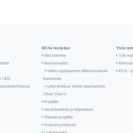
Mitä teemme
Tule m
Mitä teemme
Tule mu
nkilöt
Nuorisovaihto
Kiinnost
Vaihto-oppilaamme Milena Kuisman
RYLA – J
ä 1420
kuulumisia
invälistä Rotarya
Lyhyt elokuva: Vaihto-oppilaamme
Oliver Charro
Projektit
Varainhankinta ja lahjoitukset
Yhteiset projektit
Rotaract ja Interact
Lääkäripankki