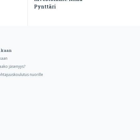
Pynttäri
ukaan
kaan
aako jäsenyys?
ohtajuuskoulutus nuorille