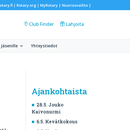
otary.fi
Rotary.org
MyRotary |
Nuorisovaihto
|
|
|
Club Finder
Lahjoita
Jäsenille
Yhteystiedot
Ajankohtaista
28.5. Jouko
Kaivonurmi
6.5. Kevätkokous
stä