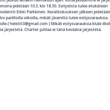
msina pidetään 10.3. klo 18.30. Esityslista tulee etukäteen
esidentti Erkki Parkkinen. Kevätkokouksen jälkeen pidetää
parillisilla viikoilla, mikäli jäseniltä tulee esitysvarauksia.
le.( heleti53@gmail.com ) Mikäli esitysvarauksia klubi-illoil
 järjestetä. Charter-juhlaa ei tänä keväänä järjestetä.