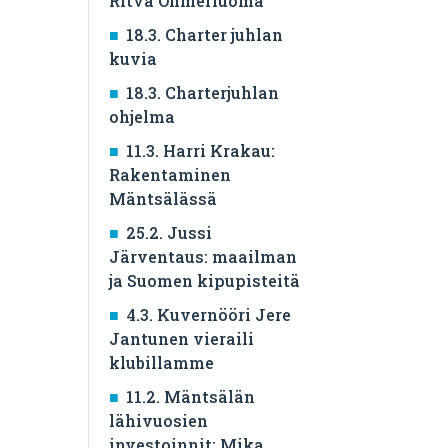
Ritva Ohmerluoma
18.3. Charter juhlan
kuvia
18.3. Charterjuhlan
ohjelma
11.3. Harri Krakau:
Rakentaminen
Mäntsälässä
25.2. Jussi
Järventaus: maailman
ja Suomen kipupisteitä
4.3. Kuvernööri Jere
Jantunen vieraili
klubillamme
11.2. Mäntsälän
lähivuosien
investoinnit: Mika