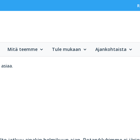
R
Mitä teemme
Tule mukaan
Ajankohtaista
asiaa.
o jatkuu ainakin helmikuun ajan. Rotaryklubimme ei järje