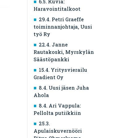
6.5. Kuvia:
Haravointitalkoot
29.4. Petri Graeffe
toiminnanjohtaja, Uusi
työ Ry
22.4. Janne
Rautakoski, Myrskylän
Säästöpankki
15.4. Yritysvierailu
Gradient Oy
8.4. Uusi jäsen Juha
Ahola
8.4. Ari Vappula:
Pellolta putiikkiin
25.3.
Apulaiskuvernööri