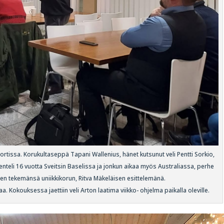
issa. Korukultaseppä Tapani Wallenius, hänet kutsunut veli Pentti Sorkio,
enteli 16 vuotta Sveitsin Baselissa ja jonkun aikaa myös Australiassa, perhe
 tekemänsä uniikkikorun, Ritva Mäkeläisen esittelemänä.
 Kokouksessa jaettiin veli Arton laatima viikko- ohjelma paikalla oleville.