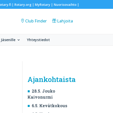
otary.fi
Rotary.org
MyRotary |
Nuorisovaihto
|
|
|
Club Finder
Lahjoita
Jäsenille
Yhteystiedot
Ajankohtaista
28.5. Jouko
Kaivonurmi
6.5. Kevätkokous