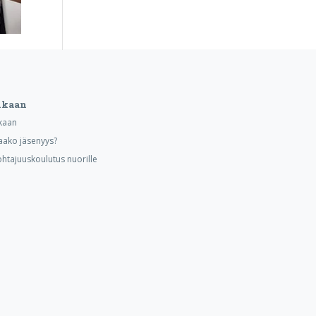
ukaan
kaan
aako jäsenyys?
ohtajuuskoulutus nuorille