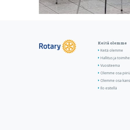
Keitä olemme
Keitä olemme
Hallitus ja toimihe
Vuositeema
Olemme osa piiri
Olemme osa kansa
Ilo esitellä