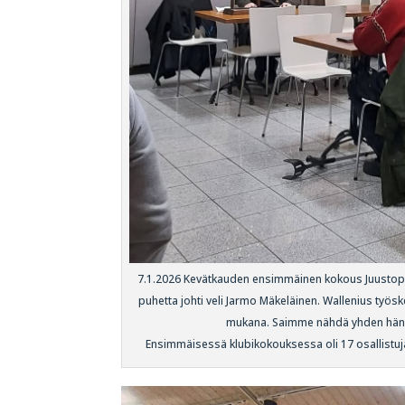
7.1.2026 Kevätkauden ensimmäinen kokous Juustoport
puhetta johti veli Jarmo Mäkeläinen. Wallenius työsk
mukana. Saimme nähdä yhden hänen
Ensimmäisessä klubikokouksessa oli 17 osallistujaa.