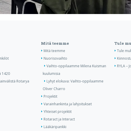
Mitä teemme
Tule m
Mitä teemme
Tule mu
nkilöt
Nuorisovaihto
Kiinnost
Vaihto-oppilaamme Milena Kuisman
RYLA – J
ä 1420
kuulumisia
invälistä Rotarya
Lyhyt elokuva: Vaihto-oppilaamme
Oliver Charro
Projektit
Varainhankinta ja lahjoitukset
Yhteiset projektit
Rotaract ja Interact
Lääkäripankki