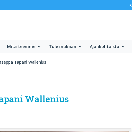
R
Mitä teemme
Tule mukaan
Ajankohtaista
taseppä Tapani Wallenius
Tapani Wallenius