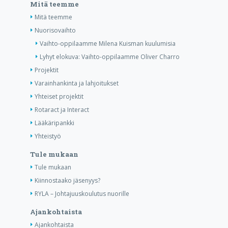
Mitä teemme
Mitä teemme
Nuorisovaihto
Vaihto-oppilaamme Milena Kuisman kuulumisia
Lyhyt elokuva: Vaihto-oppilaamme Oliver Charro
Projektit
Varainhankinta ja lahjoitukset
Yhteiset projektit
Rotaract ja Interact
Lääkäripankki
Yhteistyö
Tule mukaan
Tule mukaan
Kiinnostaako jäsenyys?
RYLA – Johtajuuskoulutus nuorille
Ajankohtaista
Ajankohtaista