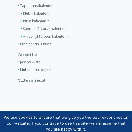
Tapahtumakalenteri
Klubin kalenteri
Piirin kalenteriin
Suomen Rotaryn kalenteriin
Alueen yhteiseen kalenteriin
Presidentin uutiset
Jäsenille
Jäsensivusto
Klubin omat ohjeet
Yhteystiedot
We use cookies to ensure that we give you the best experience on
Copyright © Suomen Rotarypalvelu ry 2026 |
our website. If you continue to use this site we will assume that
Jäsentietojärjestelmän tietosuojaseloste
|
Henkilötietojen
you are happy with it.
käsittely Rotarytoiminnassa