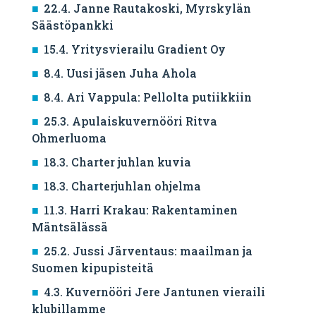
22.4. Janne Rautakoski, Myrskylän
Säästöpankki
15.4. Yritysvierailu Gradient Oy
8.4. Uusi jäsen Juha Ahola
8.4. Ari Vappula: Pellolta putiikkiin
25.3. Apulaiskuvernööri Ritva
Ohmerluoma
18.3. Charter juhlan kuvia
18.3. Charterjuhlan ohjelma
11.3. Harri Krakau: Rakentaminen
Mäntsälässä
25.2. Jussi Järventaus: maailman ja
Suomen kipupisteitä
4.3. Kuvernööri Jere Jantunen vieraili
klubillamme