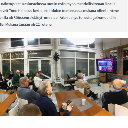
t näkemykset. Keskustelussa tuotiin esiin myös mahdollisimman lähellä
 veli Timo Helenius kertoi, että klubin toiminnassa mukana olleella, viime
la oli Rôtisseurskäädyt, niin sisar Ailan esitys toi uutta jatkumoa tälle
lle. Mukana tänään oli 22 rotaria