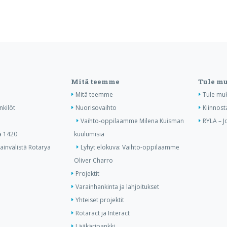
Mitä teemme
Tule m
Mitä teemme
Tule mu
nkilöt
Nuorisovaihto
Kiinnost
Vaihto-oppilaamme Milena Kuisman
RYLA – J
ä 1420
kuulumisia
invälistä Rotarya
Lyhyt elokuva: Vaihto-oppilaamme
Oliver Charro
Projektit
Varainhankinta ja lahjoitukset
Yhteiset projektit
Rotaract ja Interact
Lääkäripankki