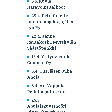
6.5. Kuvia:
Haravointitalkoot
29.4. Petri Graeffe
toiminnanjohtaja, Uusi
työ Ry
22.4. Janne
Rautakoski, Myrskylän
Säästöpankki
15.4. Yritysvierailu
Gradient Oy
8.4. Uusi jäsen Juha
Ahola
8.4. Ari Vappula:
Pellolta putiikkiin
25.3.
Apulaiskuvernööri