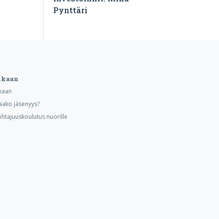
Pynttäri
ukaan
kaan
aako jäsenyys?
ohtajuuskoulutus nuorille