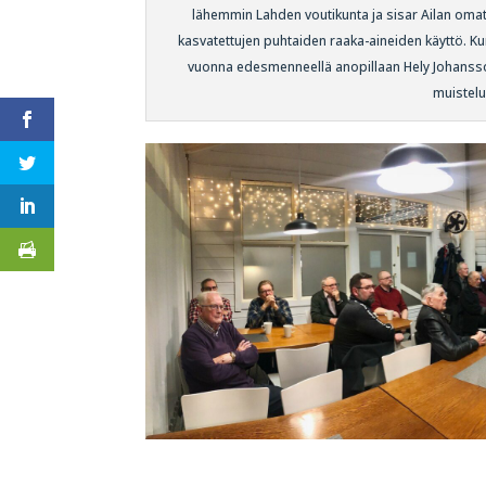
lähemmin Lahden voutikunta ja sisar Ailan oma
kasvatettujen puhtaiden raaka-aineiden käyttö. Kun
vuonna edesmenneellä anopillaan Hely Johanssonil
muistelu