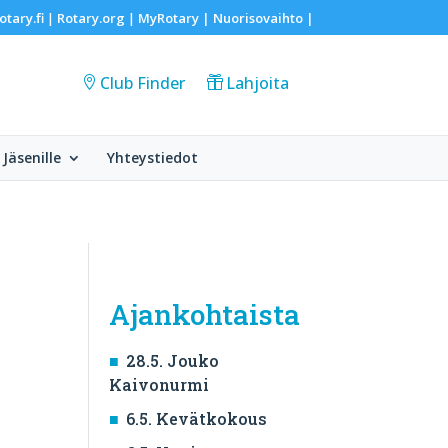
otary.fi
Rotary.org
MyRotary |
Nuorisovaihto
|
|
|
Club Finder
Lahjoita
Jäsenille
Yhteystiedot
Ajankohtaista
28.5. Jouko
Kaivonurmi
6.5. Kevätkokous