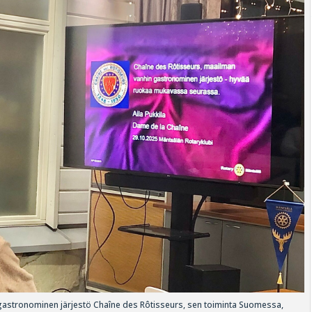
n gastronominen järjestö Chaîne des Rôtisseurs, sen toiminta Suomessa,