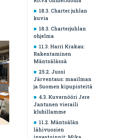
Ritva Ohmerluoma
18.3. Charter juhlan
kuvia
18.3. Charterjuhlan
ohjelma
11.3. Harri Krakau:
Rakentaminen
Mäntsälässä
25.2. Jussi
Järventaus: maailman
ja Suomen kipupisteitä
4.3. Kuvernööri Jere
Jantunen vieraili
klubillamme
11.2. Mäntsälän
lähivuosien
investoinnit: Mika