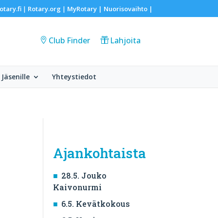
otary.fi
Rotary.org
MyRotary |
Nuorisovaihto
|
|
|
Club Finder
Lahjoita
Jäsenille
Yhteystiedot
Ajankohtaista
28.5. Jouko
Kaivonurmi
6.5. Kevätkokous