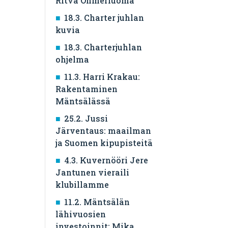
Ritva Ohmerluoma
18.3. Charter juhlan
kuvia
18.3. Charterjuhlan
ohjelma
11.3. Harri Krakau:
Rakentaminen
Mäntsälässä
25.2. Jussi
Järventaus: maailman
ja Suomen kipupisteitä
4.3. Kuvernööri Jere
Jantunen vieraili
klubillamme
11.2. Mäntsälän
lähivuosien
investoinnit: Mika