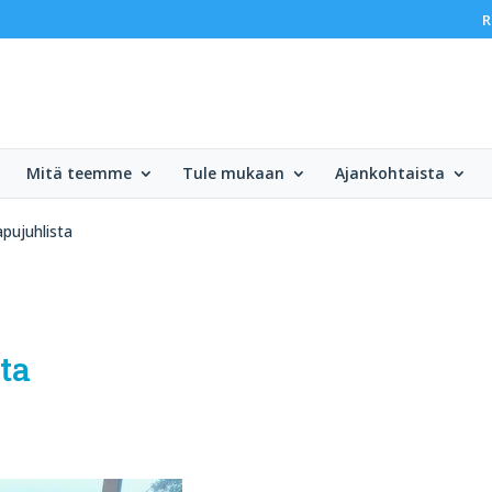
R
Mitä teemme
Tule mukaan
Ajankohtaista
pujuhlista
ta