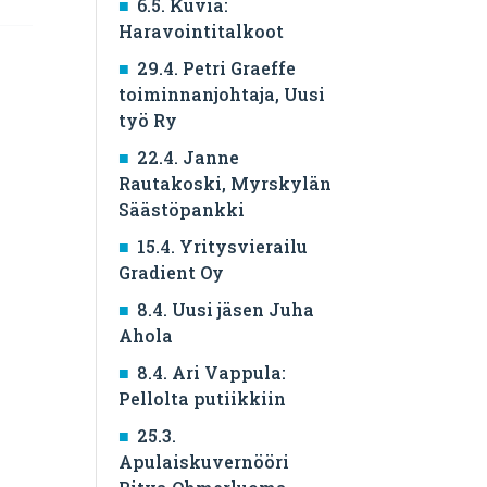
6.5. Kuvia:
Haravointitalkoot
29.4. Petri Graeffe
toiminnanjohtaja, Uusi
työ Ry
22.4. Janne
Rautakoski, Myrskylän
Säästöpankki
15.4. Yritysvierailu
Gradient Oy
8.4. Uusi jäsen Juha
Ahola
8.4. Ari Vappula:
Pellolta putiikkiin
25.3.
Apulaiskuvernööri