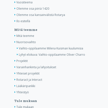
Vuositeema
Olemme osa piiriä 1420
Olemme osa kansainvälistä Rotarya
Ilo esitellä
Mitä teemme
Mitä teemme
Nuorisovaihto
Vaihto-oppilaamme Milena Kuisman kuulumisia
Lyhyt elokuva: Vaihto-oppilaamme Oliver Charro
Projektit
Varainhankinta ja lahjoitukset
Yhteiset projektit
Rotaract ja Interact
Lääkäripankki
Yhteistyö
Tule mukaan
Tule mukaan