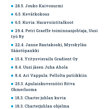
28.5. Jouko Kaivonurmi
6.5. Kevätkokous
6.5. Kuvia: Haravointitalkoot
29.4. Petri Graeffe toiminnanjohtaja, Uusi
työ Ry
22.4. Janne Rautakoski, Myrskylän
Säästöpankki
15.4. Yritysvierailu Gradient Oy
8.4. Uusi jäsen Juha Ahola
8.4. Ari Vappula: Pellolta putiikkiin
25.3. Apulaiskuvernööri Ritva
Ohmerluoma
18.3. Charter juhlan kuvia
18.3. Charterjuhlan ohjelma