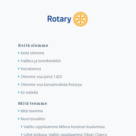
Keitä olemme
Keitä olemme
Hallitus ja toimihenkilöt
Vuositeema
Olemme osa piiriä 1420
Olemme osa kansainvälistä Rotarya
Ilo esitellä
Mitä teemme
Mitä teemme
Nuorisovaihto
Vaihto-oppilaamme Milena Kuisman kuulumisia
Lyhyt elokuva: Vaihto-oppilaamme Oliver Charro