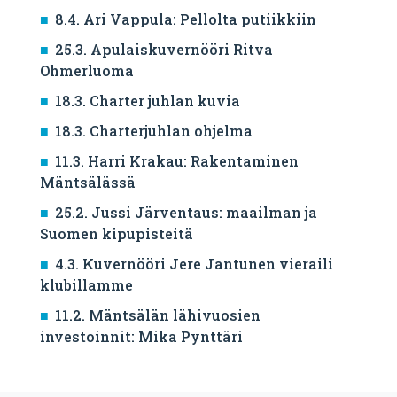
8.4. Ari Vappula: Pellolta putiikkiin
25.3. Apulaiskuvernööri Ritva
Ohmerluoma
18.3. Charter juhlan kuvia
18.3. Charterjuhlan ohjelma
11.3. Harri Krakau: Rakentaminen
Mäntsälässä
25.2. Jussi Järventaus: maailman ja
Suomen kipupisteitä
4.3. Kuvernööri Jere Jantunen vieraili
klubillamme
11.2. Mäntsälän lähivuosien
investoinnit: Mika Pynttäri