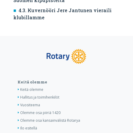
Suomen kipupisteitä
4.3. Kuvernööri Jere Jantunen vieraili
klubillamme
Keitä olemme
Keitä olemme
Hallitus ja toimihenkilöt
Vuositeema
Olemme osa piiriä 1420
Olemme osa kansainvälistä Rotarya
Ilo esitellä