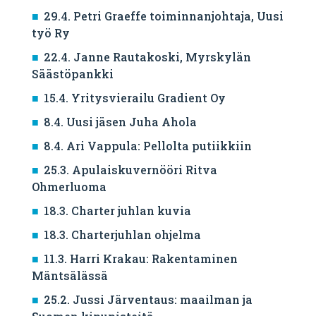
29.4. Petri Graeffe toiminnanjohtaja, Uusi
työ Ry
22.4. Janne Rautakoski, Myrskylän
Säästöpankki
15.4. Yritysvierailu Gradient Oy
8.4. Uusi jäsen Juha Ahola
8.4. Ari Vappula: Pellolta putiikkiin
25.3. Apulaiskuvernööri Ritva
Ohmerluoma
18.3. Charter juhlan kuvia
18.3. Charterjuhlan ohjelma
11.3. Harri Krakau: Rakentaminen
Mäntsälässä
25.2. Jussi Järventaus: maailman ja