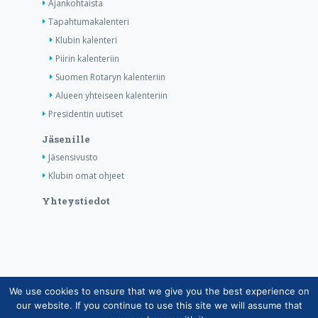
Ajankohtaista
Tapahtumakalenteri
Klubin kalenteri
Piirin kalenteriin
Suomen Rotaryn kalenteriin
Alueen yhteiseen kalenteriin
Presidentin uutiset
Jäsenille
Jäsensivusto
Klubin omat ohjeet
Yhteystiedot
We use cookies to ensure that we give you the best experience on
Copyright © Suomen Rotarypalvelu ry 2026 |
our website. If you continue to use this site we will assume that
Jäsentietojärjestelmän tietosuojaseloste
|
Henkilötietojen