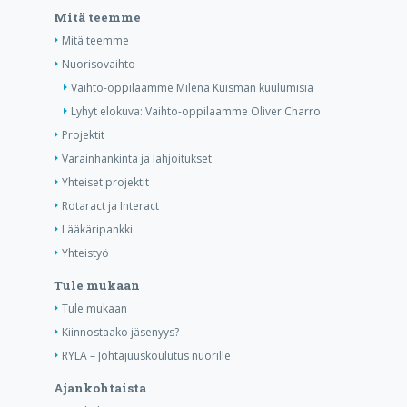
Mitä teemme
Mitä teemme
Nuorisovaihto
Vaihto-oppilaamme Milena Kuisman kuulumisia
Lyhyt elokuva: Vaihto-oppilaamme Oliver Charro
Projektit
Varainhankinta ja lahjoitukset
Yhteiset projektit
Rotaract ja Interact
Lääkäripankki
Yhteistyö
Tule mukaan
Tule mukaan
Kiinnostaako jäsenyys?
RYLA – Johtajuuskoulutus nuorille
Ajankohtaista