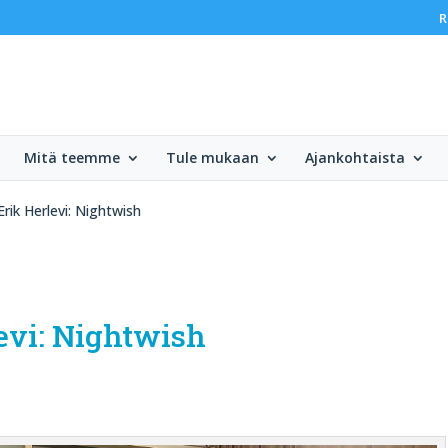
R
Mitä teemme
Tule mukaan
Ajankohtaista
Erik Herlevi: Nightwish
levi: Nightwish