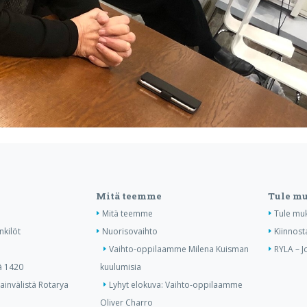
Mitä teemme
Tule m
Mitä teemme
Tule mu
nkilöt
Nuorisovaihto
Kiinnost
Vaihto-oppilaamme Milena Kuisman
RYLA – J
ä 1420
kuulumisia
invälistä Rotarya
Lyhyt elokuva: Vaihto-oppilaamme
Oliver Charro