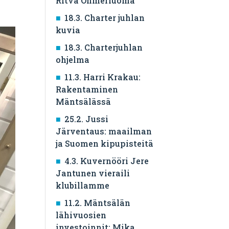
Ritva Ohmerluoma
18.3. Charter juhlan
kuvia
18.3. Charterjuhlan
ohjelma
11.3. Harri Krakau:
Rakentaminen
Mäntsälässä
25.2. Jussi
Järventaus: maailman
ja Suomen kipupisteitä
4.3. Kuvernööri Jere
Jantunen vieraili
klubillamme
11.2. Mäntsälän
lähivuosien
investoinnit: Mika