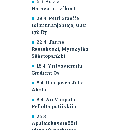
6.5. Kuvia:
Haravointitalkoot
29.4. Petri Graeffe
toiminnanjohtaja, Uusi
työ Ry
22.4. Janne
Rautakoski, Myrskylän
Säästöpankki
15.4. Yritysvierailu
Gradient Oy
8.4. Uusi jäsen Juha
Ahola
8.4. Ari Vappula:
Pellolta putiikkiin
25.3.
Apulaiskuvernööri