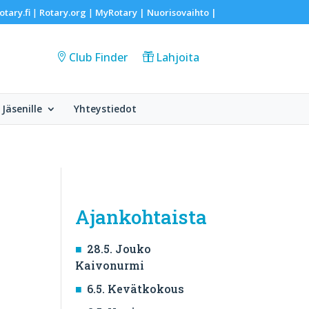
otary.fi
Rotary.org
MyRotary |
Nuorisovaihto
|
|
|
Club Finder
Lahjoita
Jäsenille
Yhteystiedot
Ajankohtaista
28.5. Jouko
Kaivonurmi
6.5. Kevätkokous