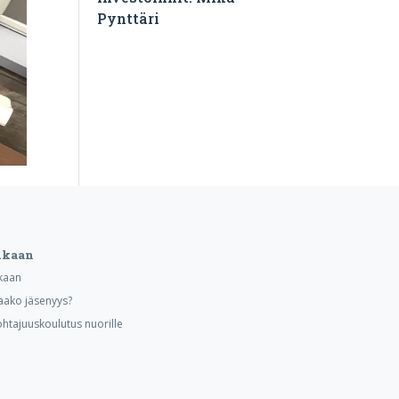
Pynttäri
ukaan
kaan
aako jäsenyys?
ohtajuuskoulutus nuorille