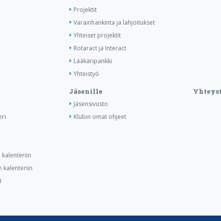
Projektit
Varainhankinta ja lahjoitukset
Yhteiset projektit
Rotaract ja Interact
Lääkäripankki
Yhteistyö
Jäsenille
Yhteyst
Jäsensivusto
ri
Klubin omat ohjeet
kalenteriin
 kalenteriin
t