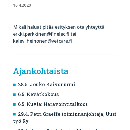
16.4.2020
Mikäli haluat pitää esityksen ota yhteyttä
erkki.parkkinen@finelec.fi tai
kalevi.heinonen@vetcare.fi
Ajankohtaista
28.5. Jouko Kaivonurmi
6.5. Kevätkokous
6.5. Kuvia: Haravointitalkoot
29.4. Petri Graeffe toiminnanjohtaja, Uusi
työ Ry