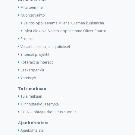
Mitä teemme
Nuorisovaihto
Vaihto-oppilaamme Milena Kuisman kuulumisia
Lyhyt elokuva: Vaihto-oppilaamme Oliver Charro
Projektit
Varainhankinta ja lahjoitukset
Yhteiset projektit
Rotaract ja Interact
Lääkäripankki
Yhteistyö
Tule mukaan
Tule mukaan
Kiinnostaako jäsenyys?
RYLA – Johtajuuskoulutus nuorille
Ajankohtaista
Ajankohtaista