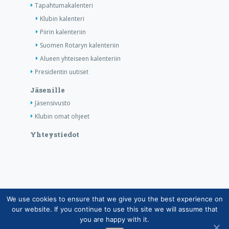
Tapahtumakalenteri
Klubin kalenteri
Piirin kalenteriin
Suomen Rotaryn kalenteriin
Alueen yhteiseen kalenteriin
Presidentin uutiset
Jäsenille
Jäsensivusto
Klubin omat ohjeet
Yhteystiedot
We use cookies to ensure that we give you the best experience on
Copyright © Suomen Rotarypalvelu ry 2026 |
our website. If you continue to use this site we will assume that
Jäsentietojärjestelmän tietosuojaseloste
|
Henkilötietojen
you are happy with it.
käsittely Rotarytoiminnassa