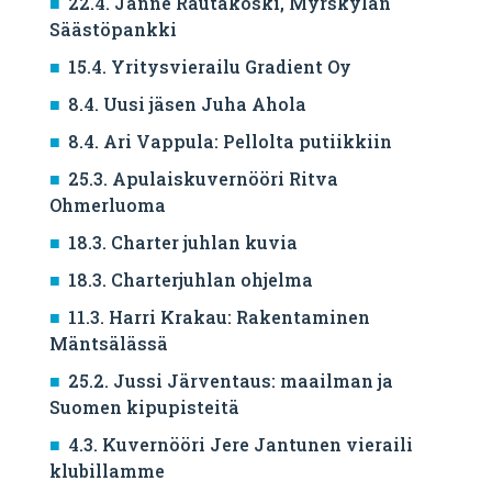
22.4. Janne Rautakoski, Myrskylän
Säästöpankki
15.4. Yritysvierailu Gradient Oy
8.4. Uusi jäsen Juha Ahola
8.4. Ari Vappula: Pellolta putiikkiin
25.3. Apulaiskuvernööri Ritva
Ohmerluoma
18.3. Charter juhlan kuvia
18.3. Charterjuhlan ohjelma
11.3. Harri Krakau: Rakentaminen
Mäntsälässä
25.2. Jussi Järventaus: maailman ja
Suomen kipupisteitä
4.3. Kuvernööri Jere Jantunen vieraili
klubillamme