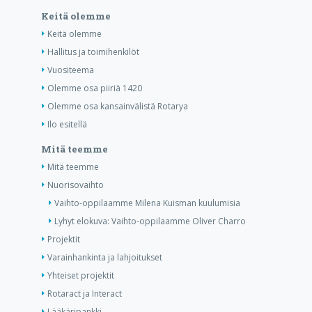
Keitä olemme
Keitä olemme
Hallitus ja toimihenkilöt
Vuositeema
Olemme osa piiriä 1420
Olemme osa kansainvälistä Rotarya
Ilo esitellä
Mitä teemme
Mitä teemme
Nuorisovaihto
Vaihto-oppilaamme Milena Kuisman kuulumisia
Lyhyt elokuva: Vaihto-oppilaamme Oliver Charro
Projektit
Varainhankinta ja lahjoitukset
Yhteiset projektit
Rotaract ja Interact
Lääkäripankki