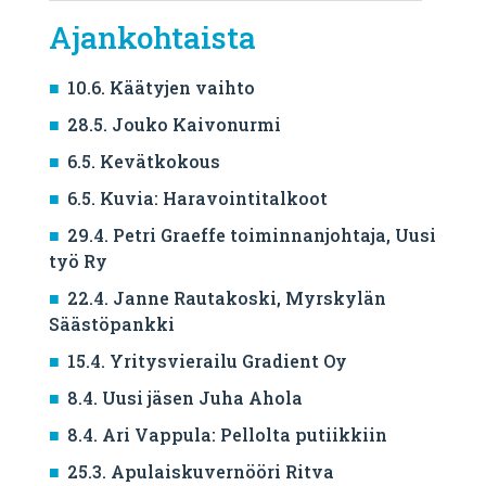
Ajankohtaista
10.6. Käätyjen vaihto
28.5. Jouko Kaivonurmi
6.5. Kevätkokous
6.5. Kuvia: Haravointitalkoot
29.4. Petri Graeffe toiminnanjohtaja, Uusi
työ Ry
22.4. Janne Rautakoski, Myrskylän
Säästöpankki
15.4. Yritysvierailu Gradient Oy
8.4. Uusi jäsen Juha Ahola
8.4. Ari Vappula: Pellolta putiikkiin
25.3. Apulaiskuvernööri Ritva