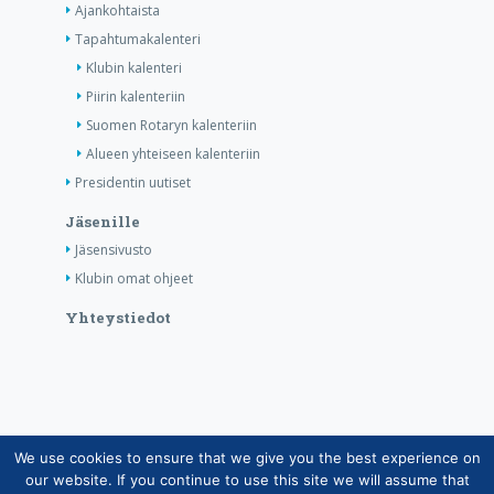
Ajankohtaista
Tapahtumakalenteri
Klubin kalenteri
Piirin kalenteriin
Suomen Rotaryn kalenteriin
Alueen yhteiseen kalenteriin
Presidentin uutiset
Jäsenille
Jäsensivusto
Klubin omat ohjeet
Yhteystiedot
We use cookies to ensure that we give you the best experience on
Copyright © Suomen Rotarypalvelu ry 2026 |
our website. If you continue to use this site we will assume that
Jäsentietojärjestelmän tietosuojaseloste
|
Henkilötietojen