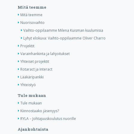
Mitä teemme
Mitä teemme
Nuorisovaihto
Vaihto-oppilaamme Milena Kuisman kuulumisia
Lyhyt elokuva: Vaihto-oppilaamme Oliver Charro
Projektit
Varainhankinta ja lahjoitukset
Yhteiset projektit
Rotaract ja Interact
Lääkäripankki
Yhteistyö
Tule mukaan
Tule mukaan
Kiinnostaako jäsenyys?
RYLA – Johtajuuskoulutus nuorille
Ajankohtaista