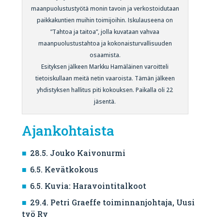
maanpuolustustyötä monin tavoin ja verkostoidutaan
paikkakuntien muihin toimijoihin. Iskulauseena on
”Tahtoa ja taitoa”, jolla kuvataan vahvaa
maanpuolustustahtoa ja kokonaisturvallisuuden
osaamista.
Esityksen jälkeen Markku Hamäläinen varoitteli
tietoiskullaan meitä netin vaaroista. Tämän jälkeen
yhdistyksen hallitus piti kokouksen. Paikalla oli 22
jäsentä.
Ajankohtaista
28.5. Jouko Kaivonurmi
6.5. Kevätkokous
6.5. Kuvia: Haravointitalkoot
29.4. Petri Graeffe toiminnanjohtaja, Uusi
työ Ry