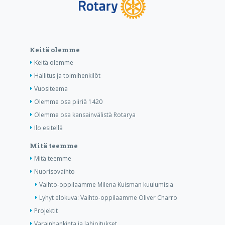
Keitä olemme
Keitä olemme
Hallitus ja toimihenkilöt
Vuositeema
Olemme osa piiriä 1420
Olemme osa kansainvälistä Rotarya
Ilo esitellä
Mitä teemme
Mitä teemme
Nuorisovaihto
Vaihto-oppilaamme Milena Kuisman kuulumisia
Lyhyt elokuva: Vaihto-oppilaamme Oliver Charro
Projektit
Varainhankinta ja lahjoitukset