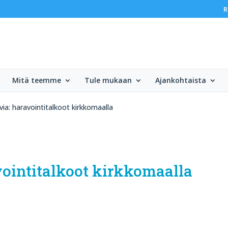
R
Mitä teemme
Tule mukaan
Ajankohtaista
ia: haravointitalkoot kirkkomaalla
vointitalkoot kirkkomaalla