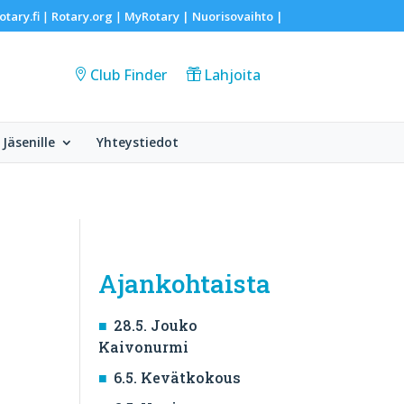
otary.fi
Rotary.org
MyRotary |
Nuorisovaihto
|
|
|
Club Finder
Lahjoita
Jäsenille
Yhteystiedot
Ajankohtaista
28.5. Jouko
Kaivonurmi
6.5. Kevätkokous