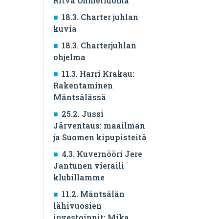
Ritva Ohmerluoma
18.3. Charter juhlan
kuvia
18.3. Charterjuhlan
ohjelma
11.3. Harri Krakau:
Rakentaminen
Mäntsälässä
25.2. Jussi
Järventaus: maailman
ja Suomen kipupisteitä
4.3. Kuvernööri Jere
Jantunen vieraili
klubillamme
11.2. Mäntsälän
lähivuosien
investoinnit: Mika