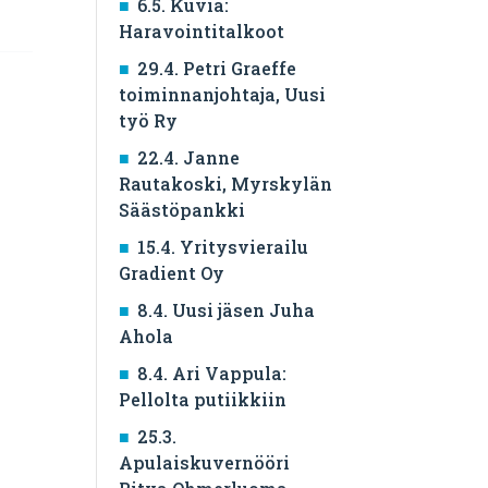
6.5. Kuvia:
Haravointitalkoot
29.4. Petri Graeffe
toiminnanjohtaja, Uusi
työ Ry
22.4. Janne
Rautakoski, Myrskylän
Säästöpankki
15.4. Yritysvierailu
Gradient Oy
8.4. Uusi jäsen Juha
Ahola
8.4. Ari Vappula:
Pellolta putiikkiin
25.3.
Apulaiskuvernööri