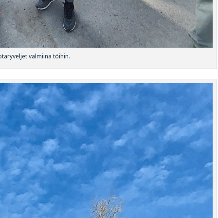
taryveljet valmiina töihin.