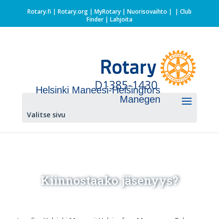
Rotary.fi
|
Rotary.org
|
MyRotary |
Nuorisovaihto
|
| Club
Finder
| Lahjoita
Helsinki Maneesi-Helsingfors
Manegen
Valitse sivu
Kiinnostaako jäsenyys?