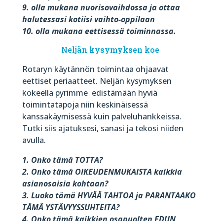
9. olla mukana nuorisovaihdossa ja ottaa
halutessasi kotiisi vaihto-oppilaan
10. olla mukana eettisessä toiminnassa.
Neljän kysymyksen koe
Rotaryn käytännön toimintaa ohjaavat
eettiset periaatteet. Neljän kysymyksen
kokeella pyrimme
edistämään hyviä
toimintatapoja niin keskinäisessä
kanssakäymisessä kuin palveluhankkeissa.
Tutki siis ajatuksesi, sanasi ja tekosi niiden
avulla.
1. Onko tämä TOTTA?
2. Onko tämä OIKEUDENMUKAISTA kaikkia
asianosaisia kohtaan?
3. Luoko tämä HYVÄÄ TAHTOA ja PARANTAAKO
TÄMÄ YSTÄVYYSSUHTEITA?
4. Onko tämä kaikkien osapuolten EDUN