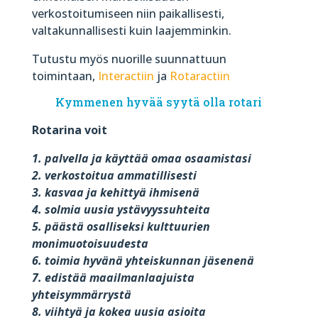
verkostoitumiseen niin paikallisesti,
valtakunnallisesti kuin laajemminkin.
Tutustu myös nuorille suunnattuun
toimintaan,
Interactiin
ja
Rotaractiin
Kymmenen hyvää syytä olla rotari
Rotarina voit
1. palvella ja käyttää omaa osaamistasi
2. verkostoitua ammatillisesti
3. kasvaa ja kehittyä ihmisenä
4. solmia uusia ystävyyssuhteita
5. päästä osalliseksi kulttuurien
monimuotoisuudesta
6. toimia hyvänä yhteiskunnan jäsenenä
7. edistää maailmanlaajuista
yhteisymmärrystä
8. viihtyä ja kokea uusia asioita