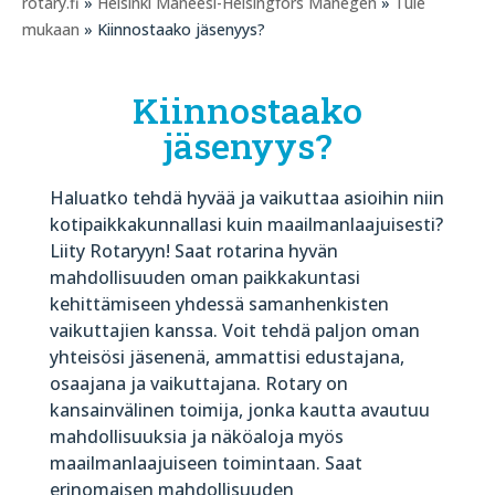
rotary.fi
»
Helsinki Maneesi-Helsingfors Manegen
»
Tule
mukaan
» Kiinnostaako jäsenyys?
Kiinnostaako
jäsenyys?
Haluatko tehdä hyvää ja vaikuttaa asioihin niin
kotipaikkakunnallasi kuin maailmanlaajuisesti?
Liity Rotaryyn! Saat rotarina hyvän
mahdollisuuden oman paikkakuntasi
kehittämiseen yhdessä samanhenkisten
vaikuttajien kanssa. Voit tehdä paljon oman
yhteisösi jäsenenä, ammattisi edustajana,
osaajana ja vaikuttajana. Rotary on
kansainvälinen toimija, jonka kautta avautuu
mahdollisuuksia ja näköaloja myös
maailmanlaajuiseen toimintaan. Saat
erinomaisen mahdollisuuden