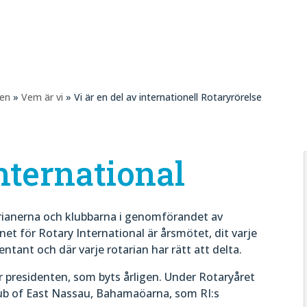
gen
»
Vem är vi
» Vi är en del av internationell Rotaryrörelse
nternational
arianerna och klubbarna i genomförandet av
et för Rotary International är årsmötet, dit varje
sentant och där varje rotarian har rätt att delta.
r presidenten, som byts årligen. Under Rotaryåret
lub of East Nassau, Bahamaöarna, som RI:s