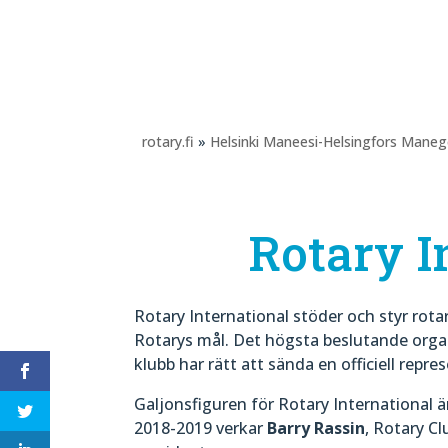
rotary.fi
»
Helsinki Maneesi-Helsingfors Mane
Rotary I
Rotary International stöder och styr rot
Rotarys mål. Det högsta beslutande organ
klubb har rätt att sända en officiell repre
Galjonsfiguren för Rotary International ä
2018-2019 verkar
Barry Rassin
, Rotary C