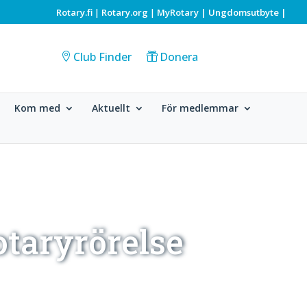
Rotary.fi
Rotary.org
MyRotary |
Ungdomsutbyte
|
|
|
Club Finder
Donera
Kom med
Aktuellt
För medlemmar
otaryrörelse