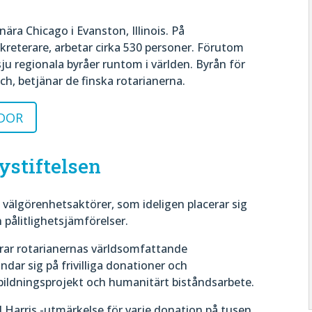
ära Chicago i Evanston, Illinois. På
reterare, arbetar cirka 530 personer. Förutom
ju regionala byråer runtom i världen. Byrån för
ch, betjänar de finska rotarianerna.
IDOR
ystiftelsen
a välgörenhetsaktörer, som ideligen placerar sig
 pålitlighetsjämförelser.
erar rotarianernas världsomfattande
ndar sig på frivilliga donationer och
utbildningsprojekt och humanitärt biståndsarbete.
ul Harris -utmärkelse för varje donation på tusen