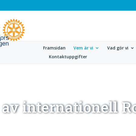
fors
gen
Framsidan
Vem är vi
Vad gör vi
Kontaktuppgifter
l av internationell R