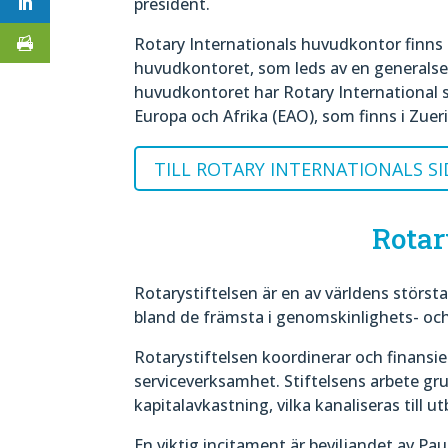
president.
Rotary Internationals huvudkontor finns n
huvudkontoret, som leds av en generalsek
huvudkontoret har Rotary International s
Europa och Afrika (EAO), som finns i Zueri
TILL ROTARY INTERNATIONALS S
Rotar
Rotarystiftelsen är en av världens störst
bland de främsta i genomskinlighets- och
Rotarystiftelsen koordinerar och finansi
serviceverksamhet. Stiftelsens arbete gru
kapitalavkastning, vilka kanaliseras till 
En viktig incitament är beviljandet av Pa