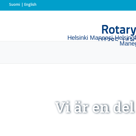
Suomi
English
Helsinki Maneesi-Helsing
Mane
Vi är en de