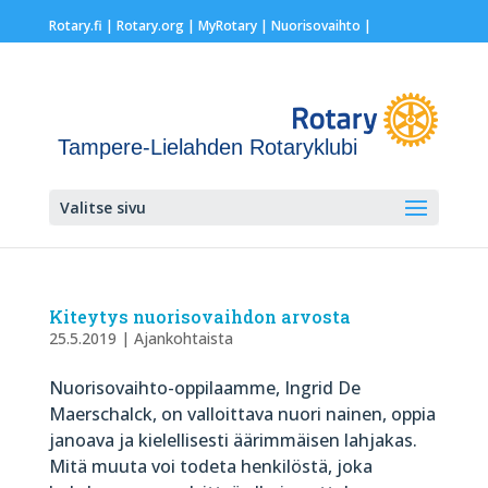
Rotary.fi
|
Rotary.org
|
MyRotary |
Nuorisovaihto
|
Tampere-Lielahden Rotaryklubi
Valitse sivu
Kiteytys nuorisovaihdon arvosta
25.5.2019
|
Ajankohtaista
Nuorisovaihto-oppilaamme, Ingrid De
Maerschalck, on valloittava nuori nainen, oppia
janoava ja kielellisesti äärimmäisen lahjakas.
Mitä muuta voi todeta henkilöstä, joka