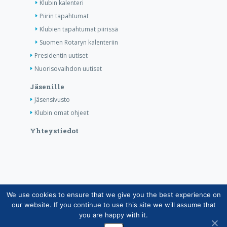
Klubin kalenteri
Piirin tapahtumat
Klubien tapahtumat piirissä
Suomen Rotaryn kalenteriin
Presidentin uutiset
Nuorisovaihdon uutiset
Jäsenille
Jäsensivusto
Klubin omat ohjeet
Yhteystiedot
We use cookies to ensure that we give you the best experience on
Copyright © Suomen Rotarypalvelu ry 2026 |
our website. If you continue to use this site we will assume that
Jäsentietojärjestelmän tietosuojaseloste
|
Henkilötietojen
you are happy with it.
käsittely Rotarytoiminnassa