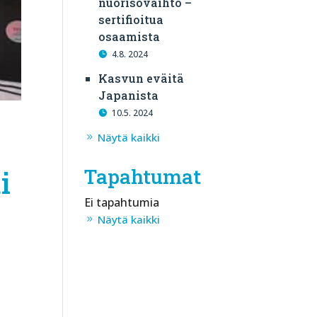
nuorisovaihto –
sertifioitua
osaamista
4.8. 2024
Kasvun eväitä
Japanista
10.5. 2024
Näytä kaikki
Tapahtumat
i
Ei tapahtumia
Näytä kaikki