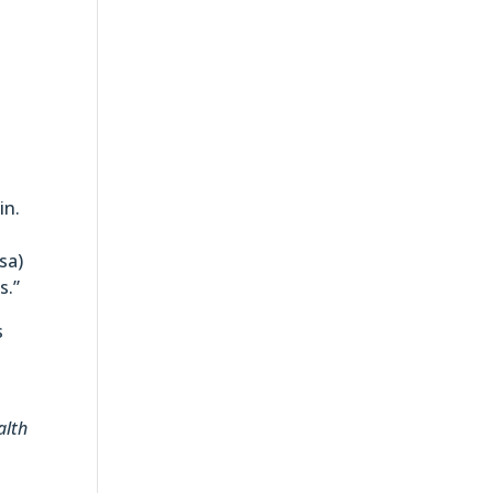
in.
sa)
s.”
s
alth