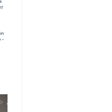
a
t!
iin
e –