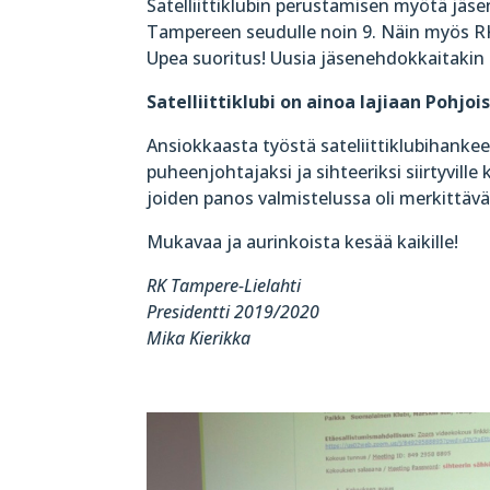
Satelliittiklubin perustamisen myötä jäs
Tampereen seudulle noin 9. Näin myös RK
Upea suoritus! Uusia jäsenehdokkaitakin 
Satelliittiklubi on ainoa lajiaan Pohjo
Ansiokkaasta työstä sateliittiklubihankeess
puheenjohtajaksi ja sihteeriksi siirtyville
joiden panos valmistelussa oli merkittävä
Mukavaa ja aurinkoista kesää kaikille!
RK Tampere-Lielahti
Presidentti 2019/2020
Mika Kierikka