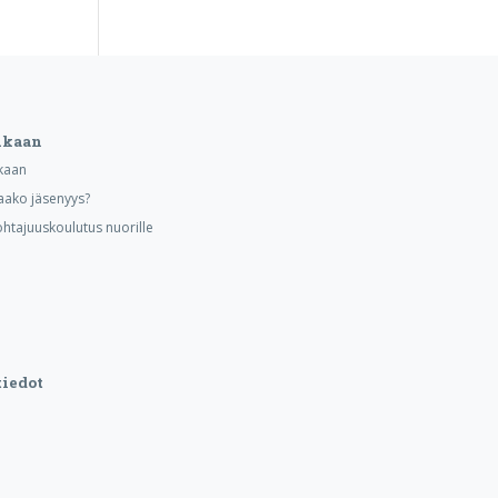
ukaan
kaan
aako jäsenyys?
ohtajuuskoulutus nuorille
iedot