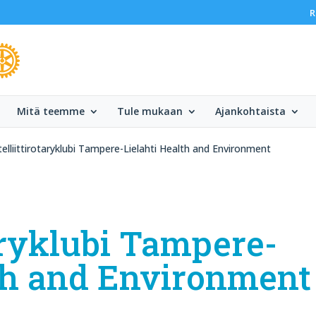
R
Mitä teemme
Tule mukaan
Ajankohtaista
telliittirotaryklubi Tampere-Lielahti Health and Environment
taryklubi Tampere-
lth and Environment