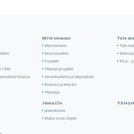
Mitä teemme
Tule m
Mitä teemme
Tule mu
nkilöt
Nuorisovaihto
Kiinnost
Projektit
RYLA – J
ä 1390
Yhteiset projektit
invälistä Rotarya
Varainhankinta ja lahjoitukset
Rotaract ja Interact
Yhteistyö
Jäsenille
Yhteyst
Jäsensivusto
Klubin omat ohjeet
t