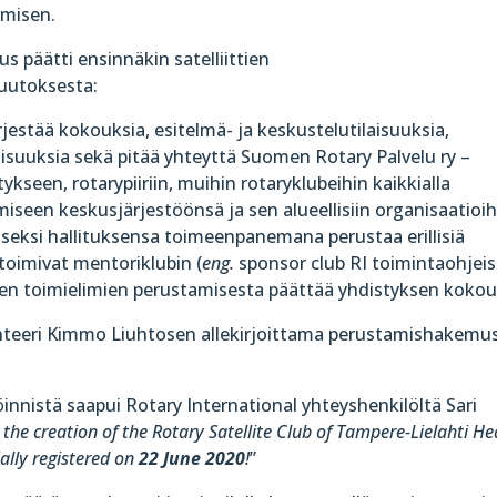
amisen.
 päätti ensinnäkin satelliittien
uutoksesta:
jestää kokouksia, esitelmä- ja keskustelutilaisuuksia,
laisuuksia sekä pitää yhteyttä Suomen Rotary Palvelu ry –
ykseen, rotarypiiriin, muihin rotaryklubeihin kaikkialla
seen keskusjärjestöönsä ja sen alueellisiin organisaatioih
iseksi hallituksensa toimeenpanemana perustaa erillisiä
a toimivat mentoriklubin (
eng.
sponsor club RI toimintaohjeis
isten toimielimien perustamisesta päättää yhdistyksen kokou
sihteeri Kimmo Liuhtosen allekirjoittama perustamishakemu
röinnistä saapui Rotary International yhteyshenkilöltä Sari
the creation of the Rotary Satellite Club of Tampere-Lielahti He
ally registered on
22 June 2020
!
”