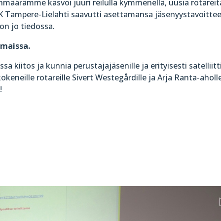
enmäärämme kasvoi juuri reilulla kymmenellä, uusia rotareit
 Tampere-Lielahti saavutti asettamansa jäsenyystavoittee
on jo tiedossa.
ismaissa.
a kiitos ja kunnia perustajajäsenille ja erityisesti satelliitt
 kokeneille rotareille Sivert Westegårdille ja Arja Ranta-aholl
!