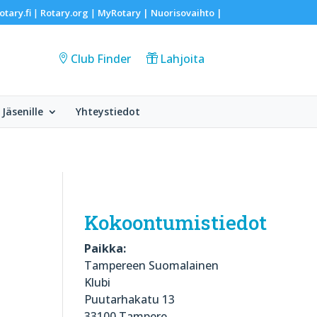
otary.fi
Rotary.org
MyRotary |
Nuorisovaihto
|
|
|
Club Finder
Lahjoita
Jäsenille
Yhteystiedot
Kokoontumistiedot
Paikka:
Tampereen Suomalainen
Klubi
Puutarhakatu 13
33100 Tampere