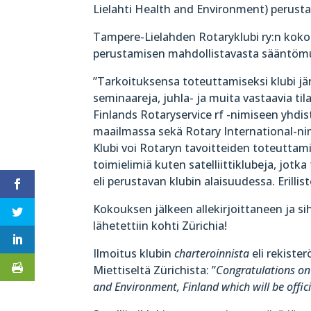
Lielahti Health and Environment) perust
Tampere-Lielahden Rotaryklubi ry:n kokous
perustamisen mahdollistavasta sääntöm
”Tarkoituksensa toteuttamiseksi klubi jär
seminaareja, juhla- ja muita vastaavia ti
Finlands Rotaryservice rf -nimiseen yhdist
maailmassa sekä Rotary International-nimi
Klubi voi Rotaryn tavoitteiden toteuttam
toimielimiä kuten satelliittiklubeja, jotk
eli perustavan klubin alaisuudessa. Erill
Kokouksen jälkeen allekirjoittaneen ja 
lähetettiin kohti Zürichia!
Ilmoitus klubin
charteroinnista
eli rekiste
Miettiseltä Zürichista: ”
Congratulations on 
and Environment, Finland which will be offici