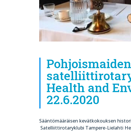
Pohjoismaide
satelliittirot
Health and En
22.6.2020
Sääntömääräisen kevätkokouksen historiall
Satelliittirotaryklubi Tampere-Lielahti H