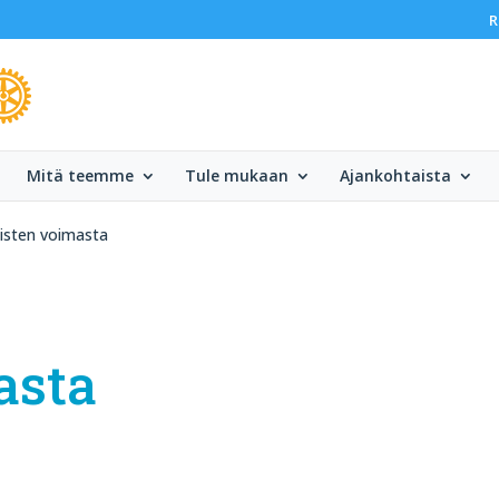
R
Mitä teemme
Tule mukaan
Ajankohtaista
isten voimasta
asta