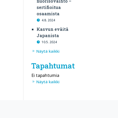
nuorisovaihto –
sertifioitua
osaamista
4.8. 2024
Kasvun eväitä
Japanista
10.5. 2024
Näytä kaikki
Tapahtumat
Ei tapahtumia
Näytä kaikki