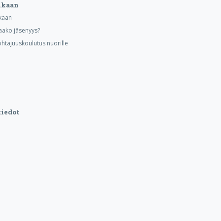
ukaan
kaan
aako jäsenyys?
ohtajuuskoulutus nuorille
iedot