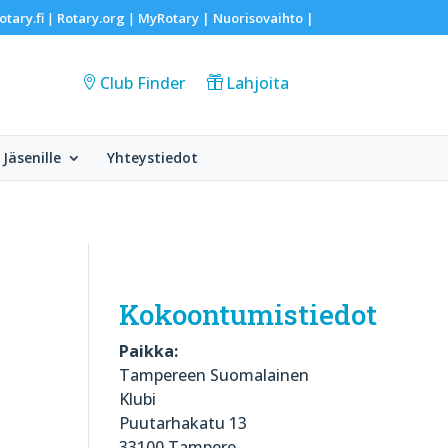
otary.fi
Rotary.org
MyRotary |
Nuorisovaihto
|
|
|
Club Finder
Lahjoita
Jäsenille
Yhteystiedot
Kokoontumistiedot
Paikka:
Tampereen Suomalainen
Klubi
Puutarhakatu 13
33100 Tampere