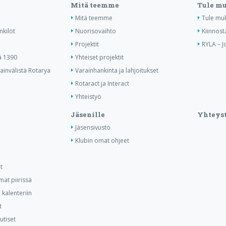
Mitä teemme
Tule m
Mitä teemme
Tule mu
nkilöt
Nuorisovaihto
Kiinnost
Projektit
RYLA – J
ä 1390
Yhteiset projektit
invälistä Rotarya
Varainhankinta ja lahjoitukset
Rotaract ja Interact
Yhteistyö
Jäsenille
Yhteyst
Jäsensivusto
Klubin omat ohjeet
t
at piirissä
kalenteriin
t
utiset