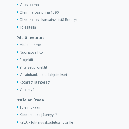
Vuositeema
Olemme osa piiriä 1390
Olemme osa kansainvälistä Rotarya
Ilo esitellä
Mitä teemme
Mitä teemme
Nuorisovaihto
Projektit
Yhteiset projektit
Varainhankinta ja lahjoitukset
Rotaract ja Interact
Yhteistyö
Tule mukaan
Tule mukaan
Kiinnostaako jäsenyys?
RYLA – Johtajuuskoulutus nuorille