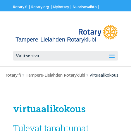
Rotary.fi
|
Rotary.org
|
MyRotary |
Nuorisovaihto
|
Tampere-Lielahden Rotaryklubi
Valitse sivu
rotary.fi
»
Tampere-Lielahden Rotaryklubi
» virtuaalikokous
virtuaalikokous
Tulevat tapahtumat