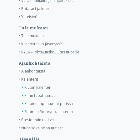
Varainhankinta ja lahjoitukset
Rotaract ja Interact
Yhteistyö
Tule mukaan
Tule mukaan
Kiinnostaako jäsenyys?
RYLA – Johtajuuskoulutus nuorille
Ajankohtaista
Ajankohtaista
Kalenterit
Klubin kalenteri
Piirin tapahtumat
Klubien tapahtumat piirissä
Suomen Rotaryn kalenteriin
Presidentin uutiset
Nuorisovaihdon uutiset
Jäsenille