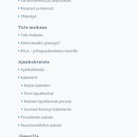
Varainhankinta ja lahjoitukset
Rotaract ja Interact
Yhteistyö
Tule mukaan
Tule mukaan
Kiinnostaako jäsenyys?
RYLA – Johtajuuskoulutus nuorille
Ajankohtaista
Ajankohtaista
Kalenterit
Klubin kalenteri
Piirin tapahtumat
Klubien tapahtumat piirissä
Suomen Rotaryn kalenteriin
Presidentin uutiset
Nuorisovaihdon uutiset
Jäsenille