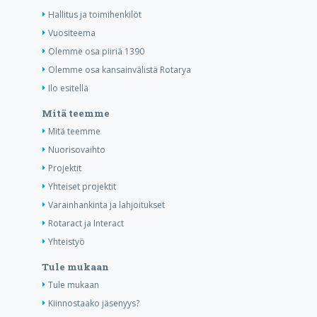
Hallitus ja toimihenkilöt
Vuositeema
Olemme osa piiriä 1390
Olemme osa kansainvälistä Rotarya
Ilo esitellä
Mitä teemme
Mitä teemme
Nuorisovaihto
Projektit
Yhteiset projektit
Varainhankinta ja lahjoitukset
Rotaract ja Interact
Yhteistyö
Tule mukaan
Tule mukaan
Kiinnostaako jäsenyys?