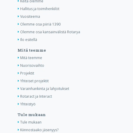
Keitä olemme
Hallitus ja toimihenkilöt
Vuositeema
Olemme osa piiriä 1390
Olemme osa kansainvälistä Rotarya
Ilo esitellä
Mitä teemme
Mitä teemme
Nuorisovaihto
Projektit
Yhteiset projektit
Varainhankinta ja lahjoitukset
Rotaract ja Interact
Yhteistyö
Tule mukaan
Tule mukaan
Kiinnostaako jäsenyys?