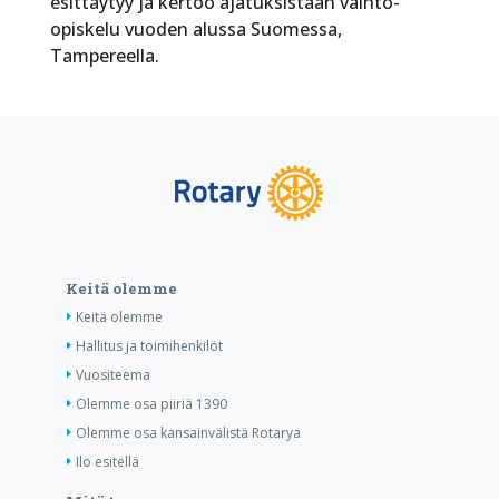
esittäytyy ja kertoo ajatuksistaan vaihto-
opiskelu vuoden alussa Suomessa,
Tampereella.
Keitä olemme
Keitä olemme
Hallitus ja toimihenkilöt
Vuositeema
Olemme osa piiriä 1390
Olemme osa kansainvälistä Rotarya
Ilo esitellä