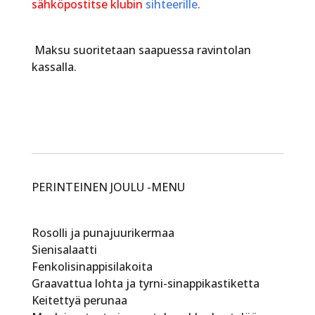
sähköpostitse klubin
sihteerille
.
Maksu suoritetaan saapuessa ravintolan
kassalla.
PERINTEINEN JOULU -MENU
Rosolli ja punajuurikermaa
Sienisalaatti
Fenkolisinappisilakoita
Graavattua lohta ja tyrni-sinappikastiketta
Keitettyä perunaa