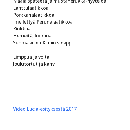
Maalaispateeta ja mustaherukka-hyytelöä
Lanttulaatikkoa
Porkkanalaatikkoa
Imellettyä Perunalaatikkoa
Kinkkua
Herneitä, luumua
Suomalaisen Klubin sinappi
Limppua ja voita
Joulutortut ja kahvi
Video Lucia-esityksestä 2017