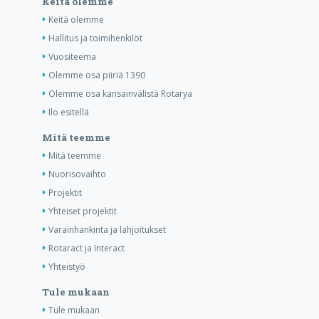
Keitä olemme
Keitä olemme
Hallitus ja toimihenkilöt
Vuositeema
Olemme osa piiriä 1390
Olemme osa kansainvälistä Rotarya
Ilo esitellä
Mitä teemme
Mitä teemme
Nuorisovaihto
Projektit
Yhteiset projektit
Varainhankinta ja lahjoitukset
Rotaract ja Interact
Yhteistyö
Tule mukaan
Tule mukaan